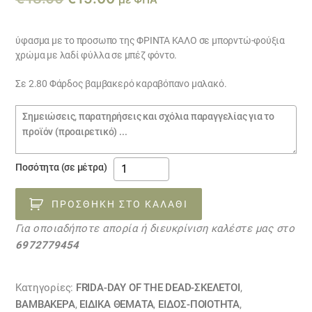
price
τρέχουσα
was:
τιμή
ύφασμα με το προσωπο της ΦΡΙΝΤΑ ΚΑΛΟ σε μπορντώ-φούξια
χρώμα με λαδί φύλλα σε μπέζ φόντο.
€18.00.
είναι:
€15.00.
Σε 2.80 Φάρδος βαμβακερό καραβόπανο μαλακό.
Σημειώσεις
παραγγελίας
Ύφασμα
Ποσότητα (σε μέτρα)
ΦΡΙΝΤΑ
ΚΑΛΟ
ΠΡΟΣΘΉΚΗ ΣΤΟ ΚΑΛΆΘΙ
ΜΩΒ
Για οποιαδήποτε απορία ή διευκρίνιση καλέστε μας στο
μικρό
6972779454
σχέδιο
ΕΞΑΝΤΛΗΘΗΚΕ
ποσότητα
Κατηγορίες:
FRIDA-DAY OF THE DEAD-ΣΚΕΛΕΤΟΙ
,
ΒΑΜΒΑΚΕΡΆ
,
ΕΙΔΙΚΆ ΘΈΜΑΤΑ
,
ΕΙΔΟΣ-ΠΟΙΟΤΗΤΑ
,