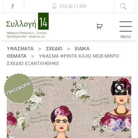
210 32 11 553
Μενού
Συλλογή
14
ΥΦΆΣΜΑΤΑ
>
ΣΧΕΔΙΟ
>
ΕΙΔΙΚΆ
ΘΈΜΑΤΑ
>
ΎΦΑΣΜΑ ΦΡΙΝΤΑ ΚΑΛΟ ΜΩΒ ΜΙΚΡΌ
ΣΧΈΔΙΟ ΕΞΑΝΤΛΗΘΗΚΕ
ΠΡΟΣΦΟΡΆ!