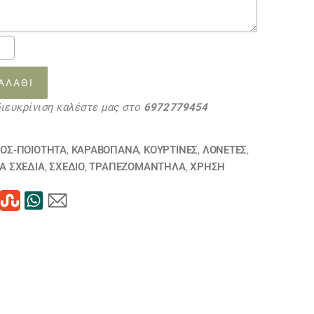
ΑΤΑ
ΑΛΆΘΙ
Ι
διευκρίνιση καλέστε μας στο
6972779454
τα
ΔΟΣ-ΠΟΙΟΤΗΤΑ
,
ΚΑΡΑΒΌΠΑΝΑ
,
ΚΟΥΡΤΊΝΕΣ
,
ΛΟΝΈΤΕΣ
,
Ά ΣΧΈΔΙΑ
,
ΣΧΕΔΙΟ
,
ΤΡΑΠΕΖΟΜΆΝΤΗΛΑ
,
ΧΡΗΣΗ