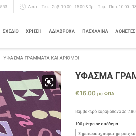
 553
Δευτ. - Τετ. - Σάβ. 10:00 - 15:00 & Τρ. - Πεμ. - Παρ. 10:00 - 1
ΣΧΕΔΙΟ
ΧΡΗΣΗ
ΑΔΙΆΒΡΟΧΑ
ΠΑΣΧΑΛΙΝΑ
ΛΟΝΈΤΕΣ
ΎΦΑΣΜΑ ΓΡΆΜΜΑΤΑ ΚΑΙ ΑΡΙΘΜΟΙ
ΎΦΑΣΜΑ ΓΡΆΜ
€
16.00
με ΦΠΑ
Βαμβακερό καραβόπανο σε 2.80
100 μέτρα σε απόθεμα
Σημειώσεις