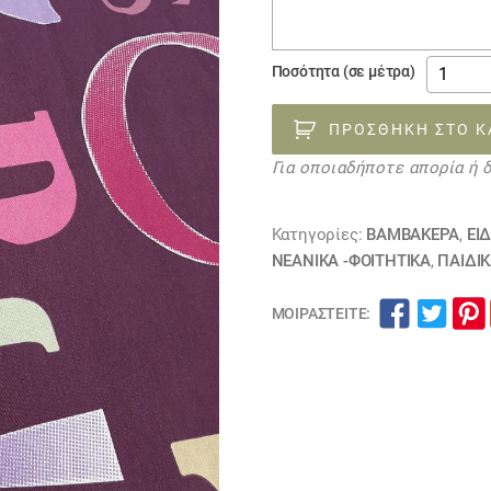
παραγγελίας
ύφασμα
Ποσότητα (σε μέτρα)
ΓΡΆΜΜ
και
ΠΡΟΣΘΉΚΗ ΣΤΟ Κ
ΑΡΙΘΜΟ
Για οποιαδήποτε απορία ή 
ποσότη
Κατηγορίες:
ΒΑΜΒΑΚΕΡΆ
,
ΕΙ
ΝΕΑΝΙΚΆ -ΦΟΙΤΗΤΙΚΆ
,
ΠΑΙΔΙΚ
ΜΟΙΡΑΣΤΕΊΤΕ: