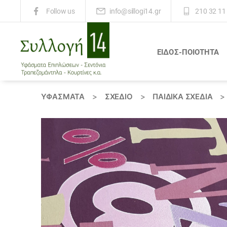
info@sillogi14.gr
210 32 11
Follow us
ΕΙΔΟΣ-ΠΟΙΟΤΗΤΑ
Συλλογή
14
ΥΦΆΣΜΑΤΑ
>
ΣΧΕΔΙΟ
>
ΠΑΙΔΙΚΆ ΣΧΈΔΙΑ
>