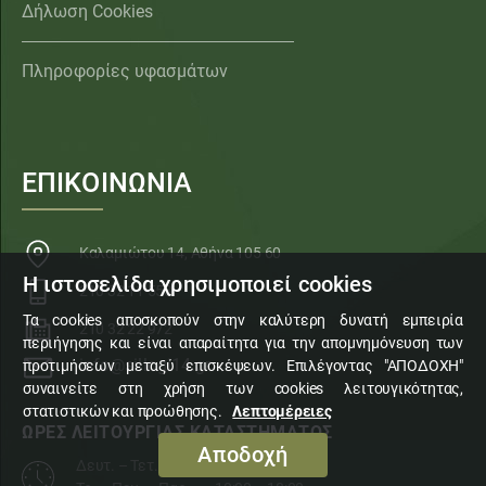
Δήλωση Cookies
Πληροφορίες υφασμάτων
ΕΠΙΚΟΙΝΩΝΙΑ
Καλαμιώτου 14, Αθήνα 105 60
Η ιστοσελίδα χρησιμοποιεί cookies
210 32 11 553
Τα cookies αποσκοπούν στην καλύτερη δυνατή εμπειρία
210 32 22 972
περιήγησης και είναι απαραίτητα για την απομνημόνευση των
info@sillogi14.gr
προτιμήσεων μεταξύ επισκέψεων. Επιλέγοντας "ΑΠΟΔΟΧΗ"
συναινείτε στη χρήση των cookies λειτουγικότητας,
στατιστικών και προώθησης.
Λεπτομέρειες
ΩΡΕΣ ΛΕΙΤΟΥΡΓΙΑΣ ΚΑΤΑΣΤΗΜΑΤΟΣ
Αποδοχή
Δευτ. – Τετ. – Σάβ.
10:00 – 15:00