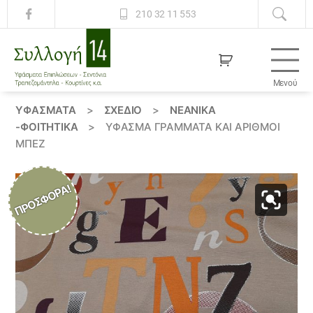
210 32 11 553
Μενού
Συλλογή
14
ΥΦΆΣΜΑΤΑ
>
ΣΧΕΔΙΟ
>
ΝΕΑΝΙΚΆ
-ΦΟΙΤΗΤΙΚΆ
>
ΎΦΑΣΜΑ ΓΡΆΜΜΑΤΑ ΚΑΙ ΑΡΙΘΜΟΙ
ΜΠΈΖ
ΠΡΟΣΦΟΡΆ!