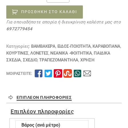
ΓΡΆΜΜΑΤΑ
και
ΠΡΟΣΘΉΚΗ ΣΤΟ ΚΑΛΆΘΙ
ΑΡΙΘΜΟΙ
Για οποιαδήποτε απορία ή διευκρίνιση καλέστε μας στο
μπέζ
6972779454
ποσότητα
Κατηγορίες:
ΒΑΜΒΑΚΕΡΆ
,
ΕΙΔΟΣ-ΠΟΙΟΤΗΤΑ
,
ΚΑΡΑΒΌΠΑΝΑ
,
ΚΟΥΡΤΊΝΕΣ
,
ΛΟΝΈΤΕΣ
,
ΝΕΑΝΙΚΆ -ΦΟΙΤΗΤΙΚΆ
,
ΠΑΙΔΙΚΆ
ΣΧΈΔΙΑ
,
ΣΧΕΔΙΟ
,
ΤΡΑΠΕΖΟΜΆΝΤΗΛΑ
,
ΧΡΗΣΗ
ΜΟΙΡΑΣΤΕΊΤΕ:
ΕΠΙΠΛΈΟΝ ΠΛΗΡΟΦΟΡΊΕΣ
Επιπλέον πληροφορίες
Βάρος (ανά μέτρο)