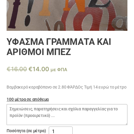
ΎΦΑΣΜΑ ΓΡΆΜΜΑΤΑ ΚΑΙ
ΑΡΙΘΜΟΙ ΜΠΈΖ
Original
Η
€
16.00
€
14.00
με ΦΠΑ
price
τρέχουσα
was:
τιμή
Βαμβακερό καραβόπανο σε 2.80 ΦΆΡΔΟς Τιμή 14 ευρώ το μέτρο
€16.00.
είναι:
100 μέτρα σε απόθεμα
€14.00.
Σημειώσεις
παραγγελίας
ύφασμα
Ποσότητα (σε μέτρα)