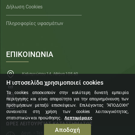
Δήλωση Cookies
Πληροφορίες υφασμάτων
ΕΠΙΚΟΙΝΩΝΙΑ
Καλαμιώτου 14, Αθήνα 105 60
Η ιστοσελίδα χρησιμοποιεί cookies
210 32 11 553
Τα cookies αποσκοπούν στην καλύτερη δυνατή εμπειρία
210 32 22 972
περιήγησης και είναι απαραίτητα για την απομνημόνευση των
info@sillogi14.gr
προτιμήσεων μεταξύ επισκέψεων. Επιλέγοντας "ΑΠΟΔΟΧΗ"
συναινείτε στη χρήση των cookies λειτουγικότητας,
στατιστικών και προώθησης.
Λεπτομέρειες
ΩΡΕΣ ΛΕΙΤΟΥΡΓΙΑΣ ΚΑΤΑΣΤΗΜΑΤΟΣ
Αποδοχή
Δευτ. – Τετ. – Σάβ.
10:00 – 15:00