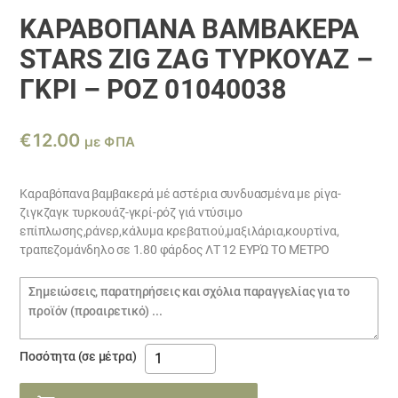
ΚΑΡΑΒΌΠΑΝΑ ΒΑΜΒΑΚΕΡΆ
STARS ZIG ZAG ΤΥΡΚΟΥΆΖ –
ΓΚΡΊ – ΡΌΖ 01040038
€
12.00
με ΦΠΑ
Καραβόπανα βαμβακερά μέ αστέρια συνδυασμένα με ρίγα-
ζιγκζαγκ τυρκουάζ-γκρί-ρόζ γιά ντύσιμο
επίπλωσης,ράνερ,κάλυμα κρεβατιού,μαξιλάρια,κουρτίνα,
τραπεζομάνδηλο σε 1.80 φάρδος ΛΤ 12 ΕΥΡΏ ΤΟ ΜΈΤΡΟ
Σημειώσεις
παραγγελίας
Καραβόπανα
Ποσότητα (σε μέτρα)
βαμβακερά