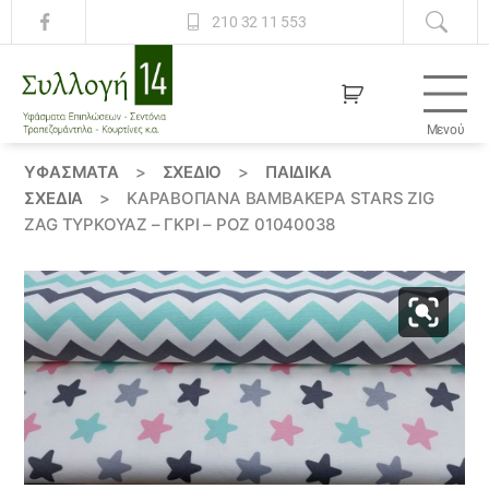
210 32 11 553
Μενού
Συλλογή
14
ΥΦΆΣΜΑΤΑ
>
ΣΧΕΔΙΟ
>
ΠΑΙΔΙΚΆ
ΣΧΈΔΙΑ
>
ΚΑΡΑΒΌΠΑΝΑ ΒΑΜΒΑΚΕΡΆ STARS ZIG
ZAG ΤΥΡΚΟΥΆΖ – ΓΚΡΊ – ΡΌΖ 01040038