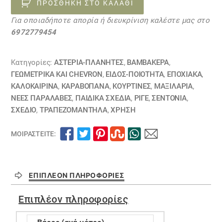
STARS
ΠΡΟΣΘΉΚΗ ΣΤΟ ΚΑΛΆΘΙ
zig
Για οποιαδήποτε απορία ή διευκρίνιση καλέστε μας στο
zag
6972779454
τυρκουάζ
-
γκρί
Κατηγορίες:
ΑΣΤΈΡΙΑ-ΠΛΑΝΉΤΕΣ
,
ΒΑΜΒΑΚΕΡΆ
,
-
ΓΕΩΜΕΤΡΙΚΆ ΚΑΙ CHEVRON
,
ΕΙΔΟΣ-ΠΟΙΟΤΗΤΑ
,
ΕΠΟΧΙΑΚΑ
,
ΚΑΛΟΚΑΙΡΙΝΑ
,
ΚΑΡΑΒΌΠΑΝΑ
,
ΚΟΥΡΤΊΝΕΣ
,
ΜΑΞΙΛΆΡΙΑ
,
ρόζ
ΝΕΕΣ ΠΑΡΑΛΑΒΕΣ
,
ΠΑΙΔΙΚΆ ΣΧΈΔΙΑ
,
ΡΙΓΈ
,
ΣΕΝΤΌΝΙΑ
,
01040038
ΣΧΕΔΙΟ
,
ΤΡΑΠΕΖΟΜΆΝΤΗΛΑ
,
ΧΡΗΣΗ
ποσότητα
ΜΟΙΡΑΣΤΕΊΤΕ:
ΕΠΙΠΛΈΟΝ ΠΛΗΡΟΦΟΡΊΕΣ
Επιπλέον πληροφορίες