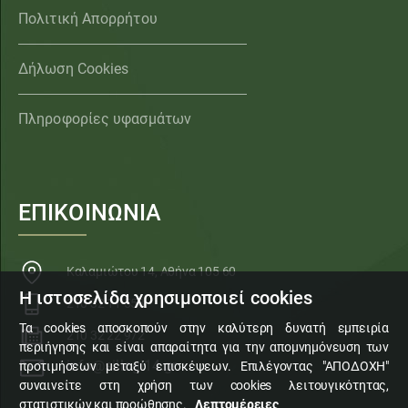
Πολιτική Απορρήτου
Δήλωση Cookies
Πληροφορίες υφασμάτων
ΕΠΙΚΟΙΝΩΝΙΑ
Καλαμιώτου 14, Αθήνα 105 60
Η ιστοσελίδα χρησιμοποιεί cookies
210 32 11 553
Τα cookies αποσκοπούν στην καλύτερη δυνατή εμπειρία
210 32 22 972
περιήγησης και είναι απαραίτητα για την απομνημόνευση των
info@sillogi14.gr
προτιμήσεων μεταξύ επισκέψεων. Επιλέγοντας "ΑΠΟΔΟΧΗ"
συναινείτε στη χρήση των cookies λειτουγικότητας,
στατιστικών και προώθησης.
Λεπτομέρειες