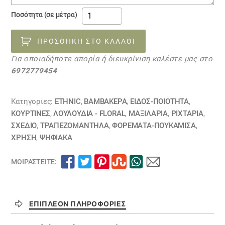
Ύφασμα
Ποσότητα (σε μέτρα)
JAPANESE
FLORAL
ΠΡΟΣΘΉΚΗ ΣΤΟ ΚΑΛΆΘΙ
σε
Για οποιαδήποτε απορία ή διευκρίνιση καλέστε μας στο
μαύρο
6972779454
φόντο
ποσότητα
Κατηγορίες:
ETHNIC
,
ΒΑΜΒΑΚΕΡΆ
,
ΕΙΔΟΣ-ΠΟΙΟΤΗΤΑ
,
ΚΟΥΡΤΊΝΕΣ
,
ΛΟΥΛΟΎΔΙΑ - FLORAL
,
ΜΑΞΙΛΆΡΙΑ
,
ΡΙΧΤΆΡΙΑ
,
ΣΧΕΔΙΟ
,
ΤΡΑΠΕΖΟΜΆΝΤΗΛΑ
,
ΦΟΡΕΜΑΤΑ-ΠΟΥΚΑΜΙΣΑ
,
ΧΡΗΣΗ
,
ΨΗΦΙΑΚΆ
ΜΟΙΡΑΣΤΕΊΤΕ:
ΕΠΙΠΛΈΟΝ ΠΛΗΡΟΦΟΡΊΕΣ