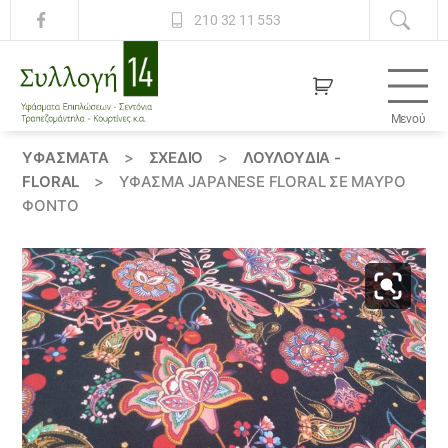
210 32 11 553
Μενού
Συλλογή
14
ΥΦΆΣΜΑΤΑ
>
ΣΧΕΔΙΟ
>
ΛΟΥΛΟΎΔΙΑ -
FLORAL
>
ΎΦΑΣΜΑ JAPANESE FLORAL ΣΕ ΜΑΎΡΟ
ΦΌΝΤΟ