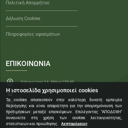
Πολιτική Απορρήτου
Δήλωση Cookies
Πληροφορίες υφασμάτων
ΕΠΙΚΟΙΝΩΝΙΑ
Καλαμιώτου 14, Αθήνα 105 60
Η ιστοσελίδα χρησιμοποιεί cookies
210 32 11 553
Τα cookies αποσκοπούν στην καλύτερη δυνατή εμπειρία
210 32 22 972
περιήγησης και είναι απαραίτητα για την απομνημόνευση των
info@sillogi14.gr
προτιμήσεων μεταξύ επισκέψεων. Επιλέγοντας "ΑΠΟΔΟΧΗ"
συναινείτε στη χρήση των cookies λειτουγικότητας,
στατιστικών και προώθησης.
Λεπτομέρειες