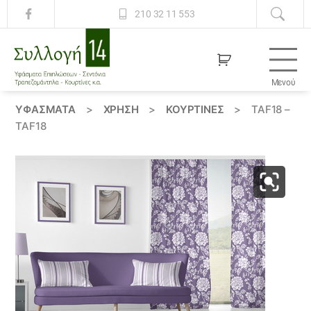
210 32 11 553
Μενού
Συλλογή
14
ΥΦΆΣΜΑΤΑ
>
ΧΡΗΣΗ
>
ΚΟΥΡΤΊΝΕΣ
>
TAF18 –
TAF18