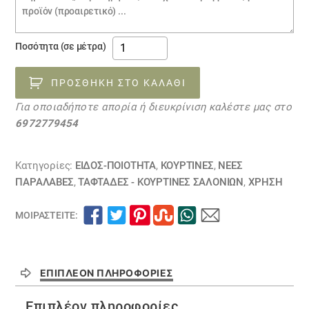
παραγγελίας
TAF18
Ποσότητα (σε μέτρα)
-
TAF18
ΠΡΟΣΘΉΚΗ ΣΤΟ ΚΑΛΆΘΙ
ποσότητα
Για οποιαδήποτε απορία ή διευκρίνιση καλέστε μας στο
6972779454
Κατηγορίες:
ΕΙΔΟΣ-ΠΟΙΟΤΗΤΑ
,
ΚΟΥΡΤΊΝΕΣ
,
ΝΕΕΣ
ΠΑΡΑΛΑΒΕΣ
,
ΤΑΦΤΆΔΕΣ - ΚΟΥΡΤΊΝΕΣ ΣΑΛΟΝΙΏΝ
,
ΧΡΗΣΗ
ΜΟΙΡΑΣΤΕΊΤΕ:
ΕΠΙΠΛΈΟΝ ΠΛΗΡΟΦΟΡΊΕΣ
Επιπλέον πληροφορίες