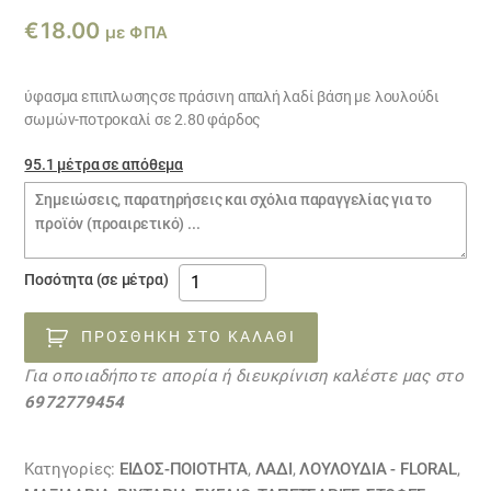
€
18.00
με ΦΠΑ
ύφασμα επιπλωσηςσε πράσινη απαλή λαδί βάση με λουλούδι
σωμών-ποτροκαλί σε 2.80 φάρδος
95.1 μέτρα σε απόθεμα
Σημειώσεις
παραγγελίας
ύφασμα
Ποσότητα (σε μέτρα)
επίπλωσης
ΜΟΝΖΟ
ΠΡΟΣΘΉΚΗ ΣΤΟ ΚΑΛΆΘΙ
15101749
Για οποιαδήποτε απορία ή διευκρίνιση καλέστε μας στο
ΕΞΑΝΤΛΗΘΗΚΕ
6972779454
ποσότητα
Κατηγορίες:
ΕΙΔΟΣ-ΠΟΙΟΤΗΤΑ
,
ΛΑΔΙ
,
ΛΟΥΛΟΎΔΙΑ - FLORAL
,