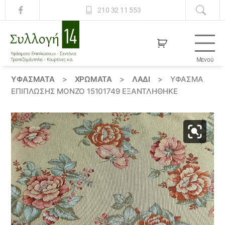
210 32 11 553
Μενού
Συλλογή
14
ΥΦΆΣΜΑΤΑ
>
ΧΡΏΜΑΤΑ
>
ΛΑΔΙ
>
ΎΦΑΣΜΑ
ΕΠΊΠΛΩΣΗΣ ΜΟΝΖΟ 15101749 ΕΞΑΝΤΛΗΘΗΚΕ