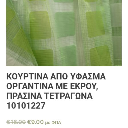
ΚΟΥΡΤΊΝΑ ΑΠΟ ΎΦΑΣΜΑ
ΟΡΓΑΝΤΊΝΑ ΜΕ ΕΚΡΟΎ,
ΠΡΆΣΙΝΑ ΤΕΤΡΆΓΩΝΑ
10101227
Original
Η
€
16.00
€
9.00
με ΦΠΑ