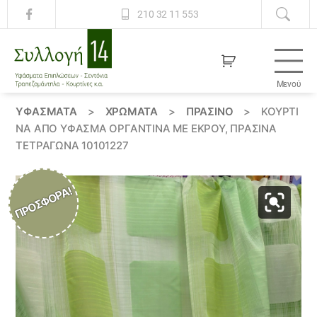
210 32 11 553
Μενού
Συλλογή
14
ΥΦΆΣΜΑΤΑ
>
ΧΡΏΜΑΤΑ
>
ΠΡΑΣΙΝΟ
>
ΚΟΥΡΤΊ
ΝΑ ΑΠΟ ΎΦΑΣΜΑ ΟΡΓΑΝΤΊΝΑ ΜΕ ΕΚΡΟΎ, ΠΡΆΣΙΝΑ
ΤΕΤΡΆΓΩΝΑ 10101227
ΠΡΟΣΦΟΡΆ!