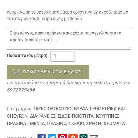
price
τρέχουσα
was:
τιμή
κουρτίνα με το μέτρο απο ύφασμα οργαντίνα με εκρού, πράσινα
τετρτάγωνα σε 3 μέτρα ύψος με βαρίδι
€16.00.
είναι:
€9.00.
Σημειώσεις
παραγγελίας
κουρτίνα
Ποσότητα (σε μέτρα)
απο
ύφασμα
ΠΡΟΣΘΉΚΗ ΣΤΟ ΚΑΛΆΘΙ
οργαντίνα
Για οποιαδήποτε απορία ή διευκρίνιση καλέστε μας στο
με
6972779454
εκρού,
πράσινα
τετράγωνα
Κατηγορίες:
ΓΆΖΕΣ-ΟΡΓΆΝΤΖΕΣ-ΒΟΥΆΛ
,
ΓΕΩΜΕΤΡΙΚΆ ΚΑΙ
10101227
CHEVRON
,
ΔΙΑΦΆΝΕΙΕΣ
,
ΕΙΔΟΣ-ΠΟΙΟΤΗΤΑ
,
ΚΟΥΡΤΊΝΕΣ
,
ΠΡΑΣΙΝΑ - ΜΕΝΤΑ
,
ΠΡΑΣΙΝΟ
,
ΣΧΕΔΙΟ
,
ΧΡΗΣΗ
,
ΧΡΏΜΑΤΑ
ποσότητα