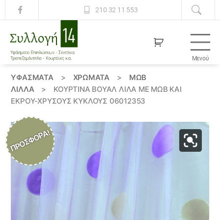
210 32 11 553
Μενού
Συλλογή
14
ΥΦΆΣΜΑΤΑ
>
ΧΡΏΜΑΤΑ
>
ΜΩΒ
ΛΙΛΛΆ
>
ΚΟΥΡΤΊΝΑ ΒΟΥΆΛ ΛΙΛΆ ΜΕ ΜΏΒ ΚΑΙ
ΕΚΡΟΎ-ΧΡΥΣΟΎΣ ΚΎΚΛΟΥΣ 06012353
ΠΡΟΣΦΟΡΆ!