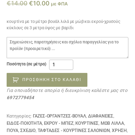
Original
Η
€
14.00
€
10.00
με ΦΠΑ
price
τρέχουσα
was:
τιμή
κουρτίνα με το μέτρο βουάλ λιλά με μώβ και εκρού-χρυσούς
κύκλους σε 3 μετρα ύψος με βαρίδι
€14.00.
είναι:
€10.00.
Σημειώσεις
παραγγελίας
κουρτίνα
Ποσότητα (σε μέτρα)
βουάλ
λιλά
ΠΡΟΣΘΉΚΗ ΣΤΟ ΚΑΛΆΘΙ
με
Για οποιαδήποτε απορία ή διευκρίνιση καλέστε μας στο
μώβ
6972779454
και
εκρού-
χρυσούς
Κατηγορίες:
ΓΆΖΕΣ-ΟΡΓΆΝΤΖΕΣ-ΒΟΥΆΛ
,
ΔΙΑΦΆΝΕΙΕΣ
,
κύκλους
ΕΙΔΟΣ-ΠΟΙΟΤΗΤΑ
,
ΕΚΡΟΥ - ΜΠΕΖ
,
ΚΟΥΡΤΊΝΕΣ
,
ΜΩΒ ΛΙΛΛΆ
,
ΠΟΥΆ
,
ΣΧΕΔΙΟ
,
ΤΑΦΤΆΔΕΣ - ΚΟΥΡΤΊΝΕΣ ΣΑΛΟΝΙΏΝ
,
ΧΡΗΣΗ
,
06012353