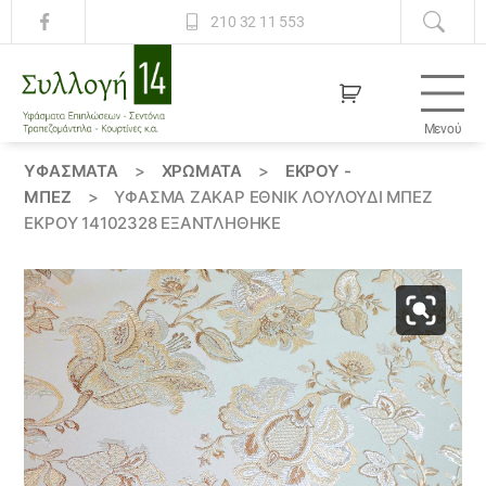
210 32 11 553
Μενού
Συλλογή
14
ΥΦΆΣΜΑΤΑ
>
ΧΡΏΜΑΤΑ
>
ΕΚΡΟΥ -
ΜΠΕΖ
>
ΎΦΑΣΜΑ ΖΑΚΆΡ ΈΘΝΙΚ ΛΟΥΛΟΎΔΙ ΜΠΈΖ
ΕΚΡΟΎ 14102328 ΕΞΑΝΤΛΗΘΗΚΕ