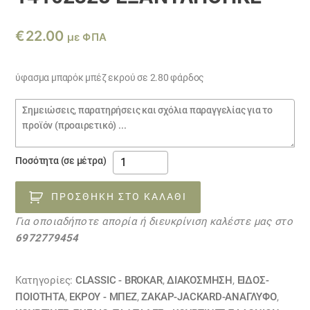
€
22.00
με ΦΠΑ
ύφασμα μπαρόκ μπέζ εκρού σε 2.80 φάρδος
Σημειώσεις
παραγγελίας
ύφασμα
Ποσότητα (σε μέτρα)
ζακάρ
έθνικ
ΠΡΟΣΘΉΚΗ ΣΤΟ ΚΑΛΆΘΙ
λουλούδι
Για οποιαδήποτε απορία ή διευκρίνιση καλέστε μας στο
μπέζ
6972779454
εκρού
14102328
ΕΞΑΝΤΛΗΘΗΚΕ
Κατηγορίες:
CLASSIC - BROKAR
,
ΔΙΑΚΟΣΜΗΣΗ
,
ΕΙΔΟΣ-
ποσότητα
ΠΟΙΟΤΗΤΑ
,
ΕΚΡΟΥ - ΜΠΕΖ
,
ΖΑΚΆΡ-JACKARD-ΑΝΆΓΛΥΦΟ
,