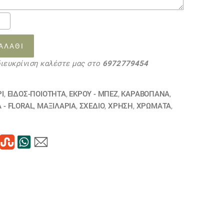
ΑΛΆΘΙ
διευκρίνιση καλέστε μας στο
6972779454
τα
ΡΙ
,
ΕΙΔΟΣ-ΠΟΙΟΤΗΤΑ
,
ΕΚΡΟΥ - ΜΠΕΖ
,
ΚΑΡΑΒΌΠΑΝΑ
,
 - FLORAL
,
ΜΑΞΙΛΆΡΙΑ
,
ΣΧΕΔΙΟ
,
ΧΡΗΣΗ
,
ΧΡΏΜΑΤΑ
,