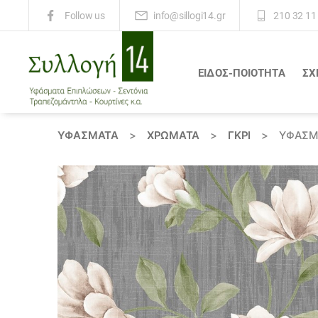
info@sillogi14.gr
210 32 11
Follow us
ΕΙΔΟΣ-ΠΟΙΟΤΗΤΑ
ΣΧ
Συλλογή
14
ΥΦΆΣΜΑΤΑ
>
ΧΡΏΜΑΤΑ
>
ΓΚΡΙ
>
ΎΦΑΣΜ