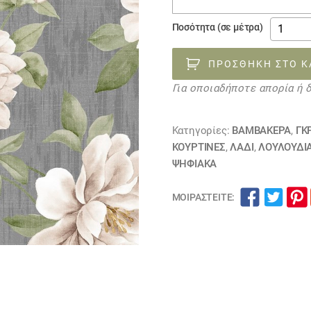
ύφασμα
Ποσότητα (σε μέτρα)
FLOR
BLANCA
ΠΡΟΣΘΉΚΗ ΣΤΟ Κ
76205
Για οποιαδήποτε απορία ή 
ποσότη
Κατηγορίες:
ΒΑΜΒΑΚΕΡΆ
,
ΓΚ
ΚΟΥΡΤΊΝΕΣ
,
ΛΑΔΙ
,
ΛΟΥΛΟΎΔΙΑ
ΨΗΦΙΑΚΆ
ΜΟΙΡΑΣΤΕΊΤΕ: