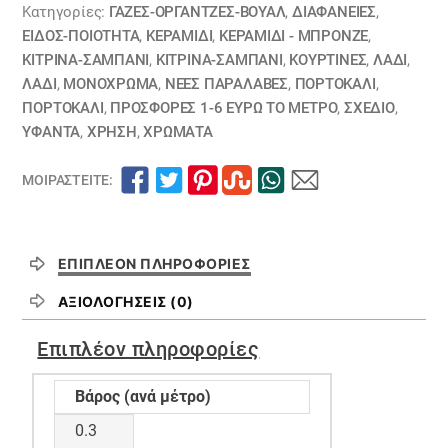
ΑΠΟΧΡΩΣΕΙΣ
Κατηγορίες:
ΓΆΖΕΣ-ΟΡΓΆΝΤΖΕΣ-ΒΟΥΆΛ
,
ΔΙΑΦΆΝΕΙΕΣ
,
ΚΙΤΡΙΝΟ
ΕΙΔΟΣ-ΠΟΙΟΤΗΤΑ
,
ΚΕΡΑΜΙΔΙ
,
ΚΕΡΑΜΙΔΙ - ΜΠΡΟΝΖΕ
,
ΚΙΤΡΙΝΑ-ΣΑΜΠΑΝΙ
,
ΚΙΤΡΙΝΑ-ΣΑΜΠΑΝΙ
,
ΚΟΥΡΤΊΝΕΣ
,
ΛΑΔΙ
,
ΚΑΙ
ΛΑΔΙ
,
ΜΟΝΌΧΡΩΜΑ
,
ΝΕΕΣ ΠΑΡΑΛΑΒΕΣ
,
ΠΟΡΤΟΚΑΛΙ
,
ΜΠΕΖ
ΠΟΡΤΟΚΑΛΙ
,
ΠΡΟΣΦΟΡΕΣ 1-6 ΕΥΡΩ ΤΟ ΜΕΤΡΟ
,
ΣΧΕΔΙΟ
,
ποσότητα
ΥΦΑΝΤΑ
,
ΧΡΗΣΗ
,
ΧΡΏΜΑΤΑ
ΜΟΙΡΑΣΤΕΊΤΕ:
ΕΠΙΠΛΈΟΝ ΠΛΗΡΟΦΟΡΊΕΣ
ΑΞΙΟΛΟΓΉΣΕΙΣ (0)
Επιπλέον πληροφορίες
Βάρος (ανά μέτρο)
0.3