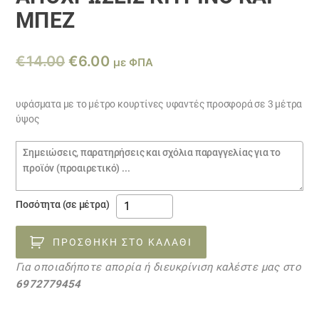
ΜΠΕΖ
Original
Η
€
14.00
€
6.00
με ΦΠΑ
price
τρέχουσα
was:
τιμή
υφάσματα με το μέτρο κουρτίνες υφαντές προσφορά σε 3 μέτρα
ύψος
€14.00.
είναι:
€6.00.
Σημειώσεις
παραγγελίας
υφάσματα
Ποσότητα (σε μέτρα)
κουρτίνας
προσφορά
ΠΡΟΣΘΉΚΗ ΣΤΟ ΚΑΛΆΘΙ
21051806
Για οποιαδήποτε απορία ή διευκρίνιση καλέστε μας στο
ΥΠΑΡΧΟΥΝ
6972779454
ΜΟΝΟ
ΟΙ