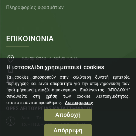
Πληροφορίες υφασμάτων
ΕΠΙΚΟΙΝΩΝΙΑ
Καλαμιώτου 14, Αθήνα 105 60
Η ιστοσελίδα χρησιμοποιεί cookies
210 32 11 553
Τα cookies αποσκοπούν στην καλύτερη δυνατή εμπειρία
210 32 22 972
περιήγησης και είναι απαραίτητα για την απομνημόνευση των
info@sillogi14.gr
προτιμήσεων μεταξύ επισκέψεων. Επιλέγοντας "ΑΠΟΔΟΧΗ"
συναινείτε στη χρήση των cookies λειτουγικότητας,
στατιστικών και προώθησης.
Λεπτομέρειες
ΩΡΕΣ ΛΕΙΤΟΥΡΓΙΑΣ ΚΑΤΑΣΤΗΜΑΤΟΣ
Αποδοχή
Δευτ. – Τετ. – Σάβ.
10:00 – 15:00
Τρ. – Πεμ. – Παρ.
10:00 – 18:00
Απόρριψη