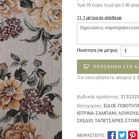
Τιμή 35 ευρώ το μέτρο 2.80 φα
11.1 μέτρα σε απόθεμα
Σημειώσεις
παραγγελίας
ύφασμα
Ποσότητα (σε μέτρα)
ΣΕΝΙΛ
με
ΠΡΟΣΘΉΚΗ ΣΤΟ Κ
ταφτά
Για οποιαδήποτε απορία ή 
λουλούδ
313232
ΕΞΑΝΤΛ
Κωδικός προϊόντος:
313232
ποσότη
Κατηγορίες:
ΕΙΔΟΣ-ΠΟΙΟΤΗΤ
ΚΙΤΡΙΝΑ-ΣΑΜΠΑΝΙ
,
ΛΟΥΛΟΎΔΙ
ΣΧΕΔΙΟ
,
ΤΑΠΕΤΣΑΡΙΕΣ-ΣΤΟΦ
ΜΟΙΡΑΣΤΕΊΤΕ: