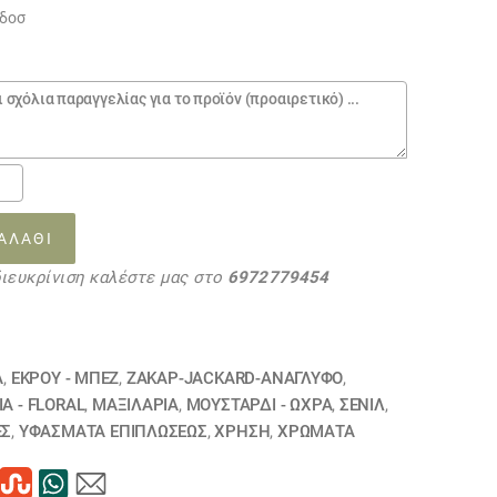
ρδοσ
ΑΛΆΘΙ
διευκρίνιση καλέστε μας στο
6972779454
ι
1
ΗΘΗΚΕ
1
τα
Α
,
ΕΚΡΟΥ - ΜΠΕΖ
,
ΖΑΚΆΡ-JACKARD-ΑΝΆΓΛΥΦΟ
,
Α - FLORAL
,
ΜΑΞΙΛΆΡΙΑ
,
ΜΟΥΣΤΑΡΔΙ - ΩΧΡΑ
,
ΣΕΝΊΛ
,
ΕΣ
,
ΥΦΆΣΜΑΤΑ ΕΠΙΠΛΏΣΕΩΣ
,
ΧΡΗΣΗ
,
ΧΡΏΜΑΤΑ