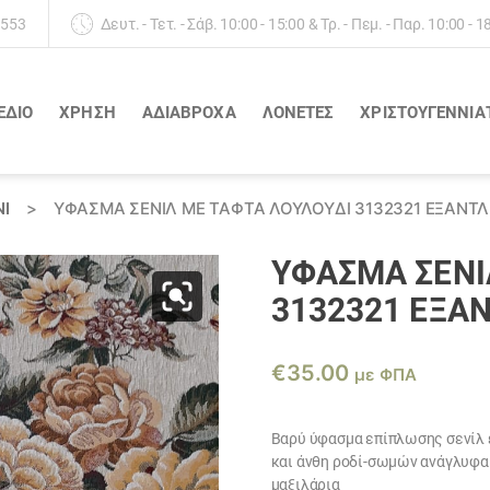
 553
Δευτ. - Τετ. - Σάβ. 10:00 - 15:00 & Τρ. - Πεμ. - Παρ. 10:00 - 1
ΕΔΙΟ
ΧΡΗΣΗ
ΑΔΙΆΒΡΟΧΑ
ΛΟΝΈΤΕΣ
ΧΡΙΣΤΟΥΓΕΝΝΙΑ
Ι
>
ΎΦΑΣΜΑ ΣΕΝΙΛ ΜΕ ΤΑΦΤΆ ΛΟΥΛΟΎΔΙ 3132321 ΕΞΑΝΤ
ΎΦΑΣΜΑ ΣΕΝΙ
3132321 ΕΞΑ
€
35.00
με ΦΠΑ
Βαρύ ύφασμα επίπλωσης σενίλ ε
και άνθη ροδί-σωμών ανάγλυφα 
μαξιλάρια