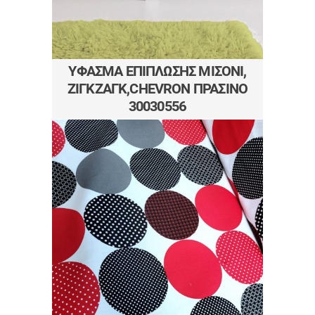
ΎΦΑΣΜΑ ΕΠΊΠΛΩΣΗΣ ΜΙΣΌΝΙ,
ΖΙΓΚΖΆΓΚ,CHEVRON ΠΡΆΣΙΝΟ
30030556