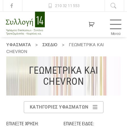
210 32 11 553
Μενού
Συλλογή
14
ΥΦΆΣΜΑΤΑ
>
ΣΧΕΔΙΟ
>
ΓΕΩΜΕΤΡΙΚΆ ΚΑΙ
CHEVRON
ΓΕΩΜΕΤΡΙΚΆ ΚΑΙ
CHEVRON
ΚΑΤΗΓΟΡΊΕΣ ΥΦΑΣΜΆΤΩΝ
ΕΠΙΛΈΞΤΕ ΧΡΉΣΗ:
ΕΠΙΛΈΞΤΕ ΕΊΔΟΣ: