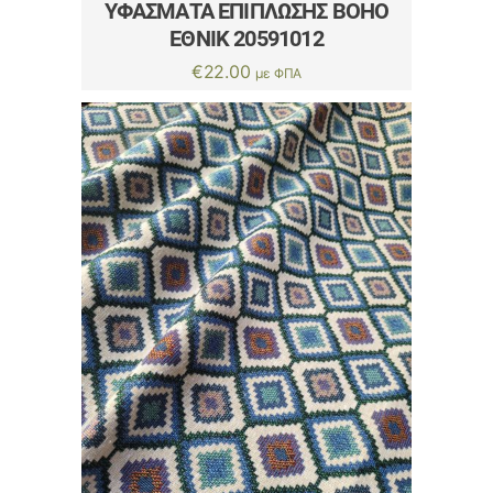
ΥΦΆΣΜΑΤΑ ΕΠΊΠΛΩΣΗΣ BOHO
ΈΘΝΙΚ 20591012
€
22.00
με ΦΠΑ