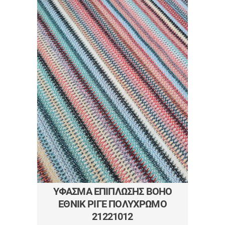
ΎΦΑΣΜΑ ΕΠΊΠΛΩΣΗΣ BOHO
ΈΘΝΙΚ ΡΙΓΈ ΠΟΛΎΧΡΩΜΟ
21221012