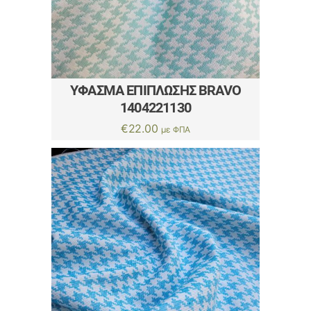
ΎΦΑΣΜΑ ΕΠΊΠΛΩΣΗΣ BRAVO
1404221130
€
22.00
με ΦΠΑ