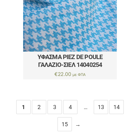
ΎΦΑΣΜΑ PIEZ DE POULE
ΓΑΛΆΖΙΟ-ΣΙΈΛ 14040254
€
22.00
με ΦΠΑ
1
2
3
4
…
13
14
15
→