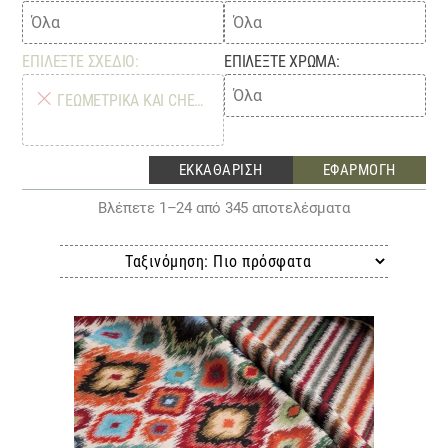
ΕΠΙΛΈΞΤΕ ΣΧΈΔΙΟ:
ΕΠΙΛΈΞΤΕ ΧΡΏΜΑ:
×
ΓΕΩΜΕΤΡΙΚΆ ΚΑΙ CHEVRON
Sorted
Βλέπετε 1–24 από 345 αποτελέσματα
by
latest