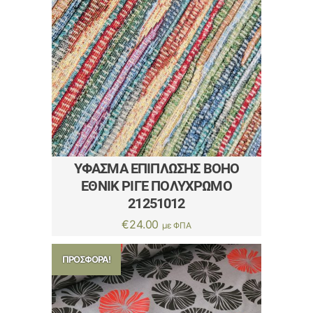
ΎΦΑΣΜΑ ΕΠΊΠΛΩΣΗΣ BOHO
ΈΘΝΙΚ ΡΙΓΈ ΠΟΛΎΧΡΩΜΟ
21251012
€
24.00
με ΦΠΑ
ΠΡΟΣΦΟΡΆ!