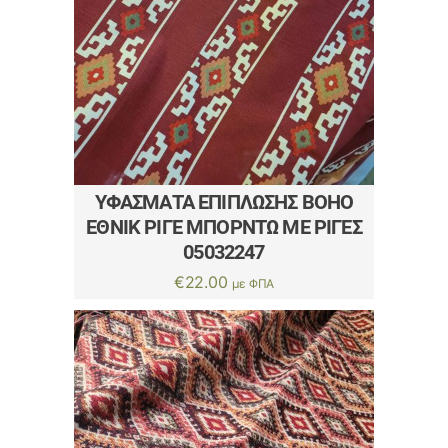
ΥΦΆΣΜΑΤΑ ΕΠΊΠΛΩΣΗΣ BOHO
ΈΘΝΙΚ ΡΙΓΈ ΜΠΟΡΝΤΏ ΜΕ ΡΊΓΕΣ
05032247
€
22.00
με ΦΠΑ