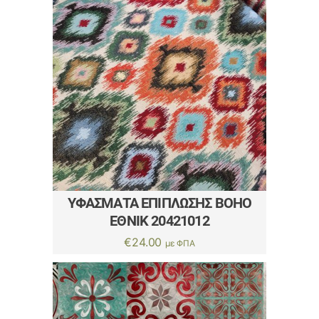
ΥΦΆΣΜΑΤΑ ΕΠΊΠΛΩΣΗΣ BOHO
ΈΘΝΙΚ 20421012
€
24.00
με ΦΠΑ