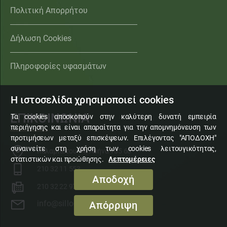
Πολιτική Απορρήτου
Δήλωση Cookies
Πληροφορίες υφασμάτων
Η ιστοσελίδα χρησιμοποιεί cookies
ΕΠΙΚΟΙΝΩΝΙΑ
Τα cookies αποσκοπούν στην καλύτερη δυνατή εμπειρία
περιήγησης και είναι απαραίτητα για την απομνημόνευση των
προτιμήσεων μεταξύ επισκέψεων. Επιλέγοντας "ΑΠΟΔΟΧΗ"
συναινείτε στη χρήση των cookies λειτουγικότητας,
Καλαμιώτου 14, Αθήνα 105 60
στατιστικών και προώθησης.
Λεπτομέρειες
210 32 11 553
Αποδοχή
210 32 22 972
info@sillogi14.gr
Απόρριψη