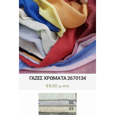
ΓΑΖΕΣ ΧΡΩΜΑΤΑ 2670134
€
8.00
με ΦΠΑ