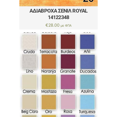
ΑΔΙΆΒΡΟΧΑ ΣΕΝΊΛ ROYAL
14122348
€
28.00
με ΦΠΑ