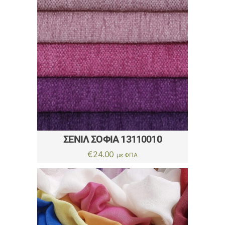
ΣΕΝΊΛ ΣΟΦΙΑ 13110010
€
24.00
με ΦΠΑ