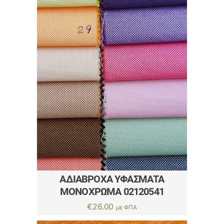
ΑΔΙΆΒΡΟΧΑ ΥΦΆΣΜΑΤΑ
ΜΟΝΌΧΡΩΜΑ 02120541
€
26.00
με ΦΠΑ