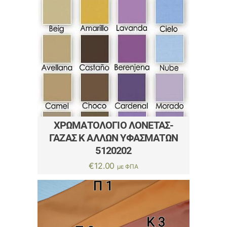
ΧΡΩΜΑΤΟΛΌΓΙΟ ΛΟΝΈΤΑΣ-
ΓΆΖΑΣ Κ ΆΛΛΩΝ ΥΦΑΣΜΆΤΩΝ
5120202
€
12.00
με ΦΠΑ