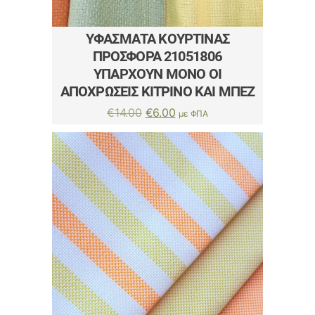
ΥΦΆΣΜΑΤΑ ΚΟΥΡΤΊΝΑΣ
ΠΡΟΣΦΟΡΆ 21051806
ΥΠΑΡΧΟΥΝ ΜΟΝΟ ΟΙ
ΑΠΟΧΡΩΣΕΙΣ ΚΙΤΡΙΝΟ ΚΑΙ ΜΠΕΖ
Original
Η
€
14.00
€
6.00
με ΦΠΑ
price
τρέχουσα
was:
τιμή
€14.00.
είναι:
€6.00.