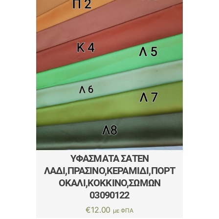
ΥΦΆΣΜΑΤΑ ΣΑΤΈΝ
ΛΑΔΊ,ΠΡΆΣΙΝΟ,ΚΕΡΑΜΙΔΊ,ΠΟΡΤ
ΟΚΑΛΊ,ΚΌΚΚΙΝΟ,ΣΩΜΏΝ
03090122
€
12.00
με ΦΠΑ