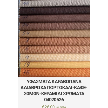
ΎΦΆΣΜΑΤΑ ΚΑΡΑΒΌΠΑΝΑ
ΑΔΙΆΒΡΟΧΑ ΠΟΡΤΟΚΑΛΊ-ΚΑΦΈ-
ΣΩΜΏΝ-ΚΕΡΑΜΙΔΊ ΧΡΏΜΑΤΑ
04020526
€
26.00
με ΦΠΑ