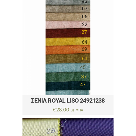
ΣΕΝΊΛ ROYAL LISO 24921238
€
28.00
με ΦΠΑ