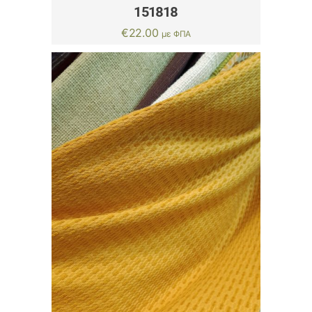
151818
€
22.00
με ΦΠΑ