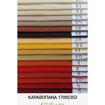
ΚΑΡΑΒΌΠΑΝΑ 17092353
€
22.00
με ΦΠΑ