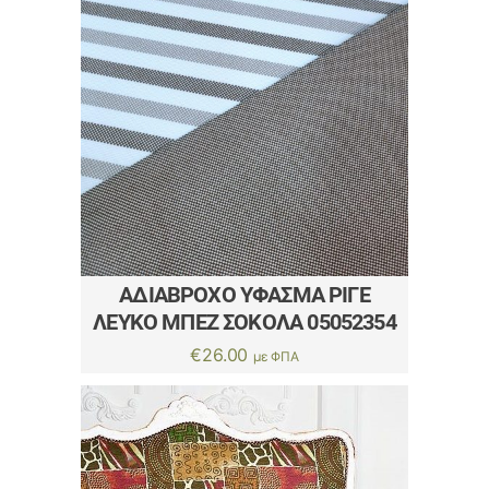
ΑΔΙΆΒΡΟΧΟ ΎΦΑΣΜΑ ΡΙΓΈ
ΛΕΥΚΌ ΜΠΈΖ ΣΟΚΟΛΆ 05052354
€
26.00
με ΦΠΑ