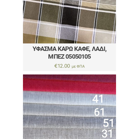
ΎΦΑΣΜΑ ΚΑΡΏ ΚΑΦΈ, ΛΑΔΊ,
ΜΠΈΖ 05050105
€
12.00
με ΦΠΑ