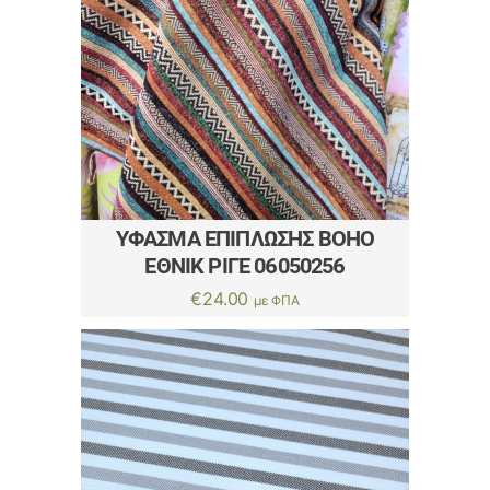
ΎΦΑΣΜΑ ΕΠΊΠΛΩΣΗΣ BOHO
ΈΘΝΙΚ ΡΙΓΈ 06050256
€
24.00
με ΦΠΑ