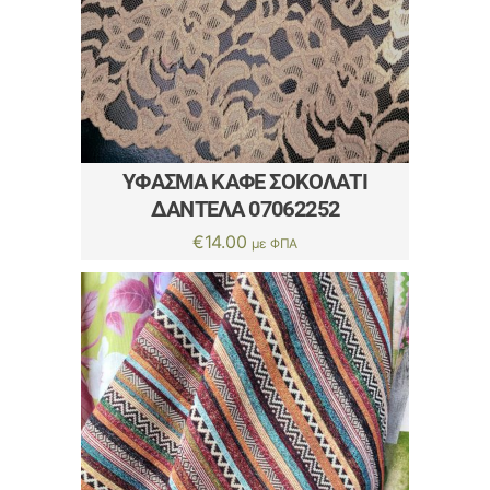
ΎΦΑΣΜΑ ΚΑΦΈ ΣΟΚΟΛΑΤΊ
ΔΑΝΤΈΛΑ 07062252
€
14.00
με ΦΠΑ