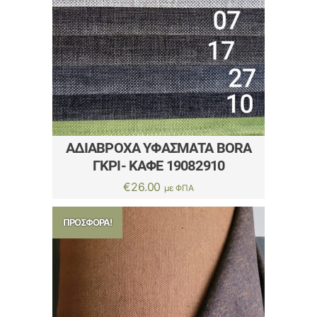
ΑΔΙΆΒΡΟΧΑ ΥΦΆΣΜΑΤΑ BORA
ΓΚΡΙ- ΚΑΦΕ 19082910
€
26.00
με ΦΠΑ
ΠΡΟΣΦΟΡΆ!