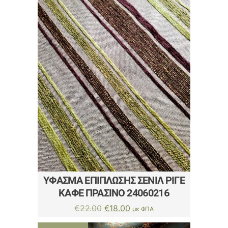
€16.00.
ΎΦΑΣΜΑ ΕΠΊΠΛΩΣΗΣ ΣΕΝΊΛ ΡΙΓΈ
ΚΑΦΈ ΠΡΆΣΙΝΟ 24060216
Original
Η
€
22.00
€
18.00
με ΦΠΑ
price
τρέχουσα