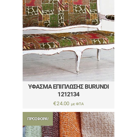
ΎΦΑΣΜΑ ΕΠΊΠΛΩΣΗΣ BURUNDI
1212134
€
24.00
με ΦΠΑ
ΠΡΟΣΦΟΡΆ!