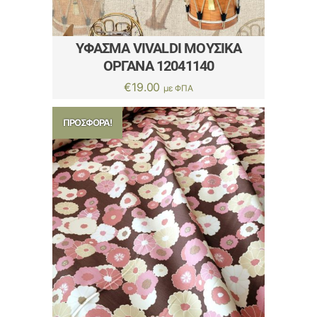
ΎΦΑΣΜΑ VIVALDI ΜΟΥΣΙΚΆ
ΌΡΓΑΝΑ 12041140
€
19.00
με ΦΠΑ
ΠΡΟΣΦΟΡΆ!