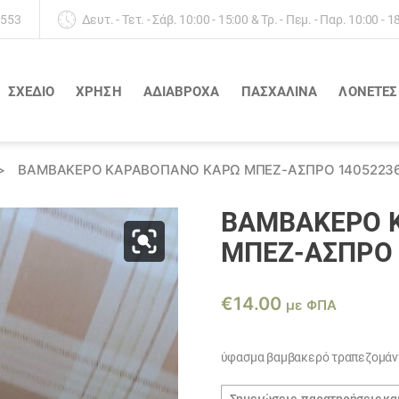
 553
Δευτ. - Τετ. - Σάβ. 10:00 - 15:00 & Τρ. - Πεμ. - Παρ. 10:00 - 1
ΣΧΕΔΙΟ
ΧΡΗΣΗ
ΑΔΙΆΒΡΟΧΑ
ΠΑΣΧΑΛΙΝΑ
ΛΟΝΈΤΕΣ
>
ΒΑΜΒΑΚΕΡΌ ΚΑΡΑΒΌΠΑΝΟ ΚΑΡΏ ΜΠΈΖ-ΆΣΠΡΟ 1405223
ΒΑΜΒΑΚΕΡΌ 
ΜΠΈΖ-ΆΣΠΡΟ 
€
14.00
με ΦΠΑ
ύφασμα βαμβακερό τραπεζομάντ
Σημειώσεις