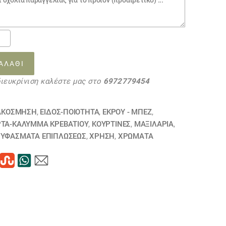
ερό
πανο
ΑΛΆΘΙ
διευκρίνιση καλέστε μας στο
6972779454
36
τα
ΑΚΟΣΜΗΣΗ
,
ΕΙΔΟΣ-ΠΟΙΟΤΗΤΑ
,
ΕΚΡΟΥ - ΜΠΕΖ
,
ΡΤΑ-ΚΆΛΥΜΜΑ ΚΡΕΒΑΤΙΟΎ
,
ΚΟΥΡΤΊΝΕΣ
,
ΜΑΞΙΛΆΡΙΑ
,
,
ΥΦΆΣΜΑΤΑ ΕΠΙΠΛΏΣΕΩΣ
,
ΧΡΗΣΗ
,
ΧΡΏΜΑΤΑ