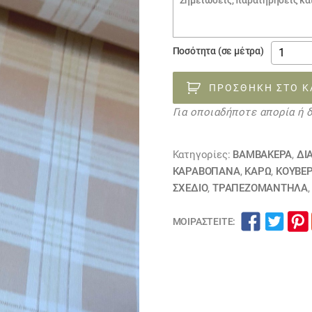
παραγγελίας
βαμβακ
Ποσότητα (σε μέτρα)
καραβό
καρώ
ΠΡΟΣΘΉΚΗ ΣΤΟ Κ
μπέζ-
Για οποιαδήποτε απορία ή 
άσπρο
140522
ποσότη
Κατηγορίες:
ΒΑΜΒΑΚΕΡΆ
,
ΔΙ
ΚΑΡΑΒΌΠΑΝΑ
,
ΚΑΡΏ
,
ΚΟΥΒΈ
ΣΧΕΔΙΟ
,
ΤΡΑΠΕΖΟΜΆΝΤΗΛΑ
ΜΟΙΡΑΣΤΕΊΤΕ: