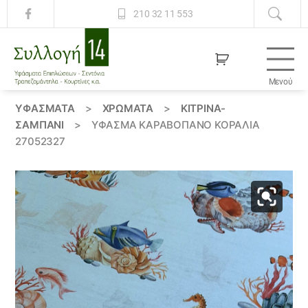
210 32 11 553
Μενού
Συλλογή
14
ΥΦΆΣΜΑΤΑ
>
ΧΡΏΜΑΤΑ
>
ΚΙΤΡΙΝΑ-
ΣΑΜΠΑΝΙ
>
ΎΦΑΣΜΑ ΚΑΡΑΒΌΠΑΝΟ ΚΟΡΑΛΙΑ
27052327