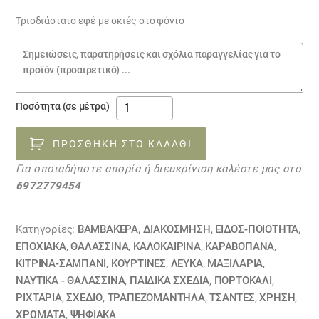
Τρισδιάστατο εφέ με σκιές στο φόντο
Σημειώσεις
παραγγελίας
ύφασμα
Ποσότητα (σε μέτρα)
καραβόπανο
ΚΟΡΑΛΙΑ
ΠΡΟΣΘΉΚΗ ΣΤΟ ΚΑΛΆΘΙ
27052327
Για οποιαδήποτε απορία ή διευκρίνιση καλέστε μας στο
ποσότητα
6972779454
Κατηγορίες:
ΒΑΜΒΑΚΕΡΆ
,
ΔΙΑΚΟΣΜΗΣΗ
,
ΕΙΔΟΣ-ΠΟΙΟΤΗΤΑ
,
ΕΠΟΧΙΑΚΑ
,
ΘΑΛΑΣΣΙΝΆ
,
ΚΑΛΟΚΑΙΡΙΝΑ
,
ΚΑΡΑΒΌΠΑΝΑ
,
ΚΙΤΡΙΝΑ-ΣΑΜΠΑΝΙ
,
ΚΟΥΡΤΊΝΕΣ
,
ΛΕΥΚΑ
,
ΜΑΞΙΛΆΡΙΑ
,
ΝΑΥΤΙΚΆ - ΘΑΛΑΣΣΙΝΆ
,
ΠΑΙΔΙΚΆ ΣΧΈΔΙΑ
,
ΠΟΡΤΟΚΑΛΙ
,
ΡΙΧΤΆΡΙΑ
,
ΣΧΕΔΙΟ
,
ΤΡΑΠΕΖΟΜΆΝΤΗΛΑ
,
ΤΣΆΝΤΕΣ
,
ΧΡΗΣΗ
,
ΧΡΏΜΑΤΑ
,
ΨΗΦΙΑΚΆ