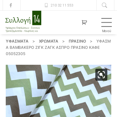
210 32 11 553
Μενού
Συλλογή
14
ΥΦΆΣΜΑΤΑ
>
ΧΡΏΜΑΤΑ
>
ΠΡΑΣΙΝΟ
>
ΎΦΑΣΜ
Α ΒΑΜΒΑΚΕΡΌ ΖΊΓΚ ΖΆΓΚ ΆΣΠΡΟ ΠΡΆΣΙΝΟ ΚΑΦΈ
05052305