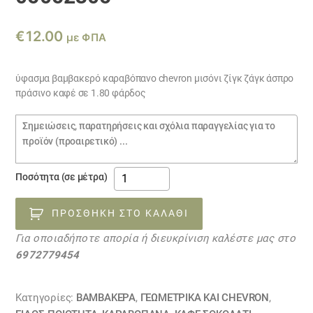
€
12.00
με ΦΠΑ
ύφασμα βαμβακερό καραβόπανο chevron μισόνι ζίγκ ζάγκ άσπρο
πράσινο καφέ σε 1.80 φάρδος
Σημειώσεις
παραγγελίας
ύφασμα
Ποσότητα (σε μέτρα)
βαμβακερό
ζίγκ
ΠΡΟΣΘΉΚΗ ΣΤΟ ΚΑΛΆΘΙ
ζάγκ
Για οποιαδήποτε απορία ή διευκρίνιση καλέστε μας στο
άσπρο
6972779454
πράσινο
καφέ
05052305
Κατηγορίες:
ΒΑΜΒΑΚΕΡΆ
,
ΓΕΩΜΕΤΡΙΚΆ ΚΑΙ CHEVRON
,