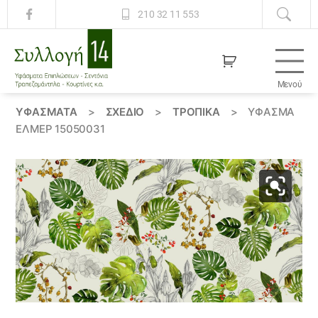
210 32 11 553
Μενού
Συλλογή
14
ΥΦΆΣΜΑΤΑ
>
ΣΧΕΔΙΟ
>
ΤΡΟΠΙΚΑ
>
ΎΦΑΣΜΑ
ΕΛΜΕΡ 15050031