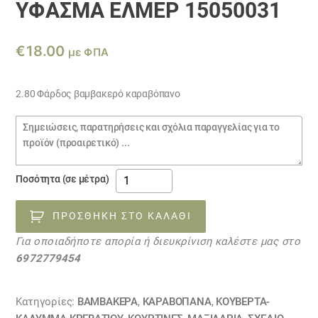
ΎΦΑΣΜΑ ΕΛΜΕΡ 15050031
€
18.00
με ΦΠΑ
2.80 Φάρδος βαμβακερό καραβόπανο
Σημειώσεις
παραγγελίας
ύφασμα
Ποσότητα (σε μέτρα)
ΕΛΜΕΡ
15050031
ΠΡΟΣΘΉΚΗ ΣΤΟ ΚΑΛΆΘΙ
ποσότητα
Για οποιαδήποτε απορία ή διευκρίνιση καλέστε μας στο
6972779454
Κατηγορίες:
ΒΑΜΒΑΚΕΡΆ
,
ΚΑΡΑΒΌΠΑΝΑ
,
ΚΟΥΒΈΡΤΑ-