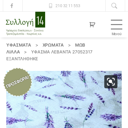
210 32 11 553
Μενού
Συλλογή
14
ΥΦΆΣΜΑΤΑ
>
ΧΡΏΜΑΤΑ
>
ΜΩΒ
ΛΙΛΛΆ
>
ΎΦΑΣΜΑ ΛΕΒΑΝΤΑ 27052317
ΕΞΑΝΤΛΗΘΗΚΕ
ΠΡΟΣΦΟΡΆ!