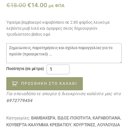
Original
Η
€
18.00
€
14.00
με ΦΠΑ
price
τρέχουσα
was:
τιμή
Ύφασμα βαμβακερό καραβόπανο σε 2.80 φάρδος λευκό με
λεβάντα μώβ λιλά και όμορφες σκιές δημιουργούν
€18.00.
είναι:
τρισδιάστατο βάθος εφέ
€14.00.
Σημειώσεις
παραγγελίας
ύφασμα
Ποσότητα (σε μέτρα)
ΛΕΒΑΝΤΑ
27052317
ΠΡΟΣΘΉΚΗ ΣΤΟ ΚΑΛΆΘΙ
ΕΞΑΝΤΛΗΘΗΚΕ
Για οποιαδήποτε απορία ή διευκρίνιση καλέστε μας στο
ποσότητα
6972779454
Κατηγορίες:
ΒΑΜΒΑΚΕΡΆ
,
ΕΙΔΟΣ-ΠΟΙΟΤΗΤΑ
,
ΚΑΡΑΒΌΠΑΝΑ
,
ΚΟΥΒΈΡΤΑ-ΚΆΛΥΜΜΑ ΚΡΕΒΑΤΙΟΎ
,
ΚΟΥΡΤΊΝΕΣ
,
ΛΟΥΛΟΎΔΙΑ