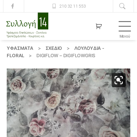
210 32 11 553
Μενού
Συλλογή
14
ΥΦΆΣΜΑΤΑ
>
ΣΧΕΔΙΟ
>
ΛΟΥΛΟΎΔΙΑ -
FLORAL
>
DIGIFLOW – DIGIFLOWGRIS