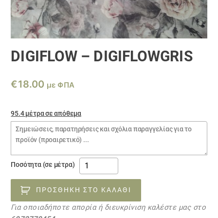
DIGIFLOW – DIGIFLOWGRIS
€
18.00
με ΦΠΑ
95.4 μέτρα σε απόθεμα
Σημειώσεις
παραγγελίας
DIGIFLOW
Ποσότητα (σε μέτρα)
-
DIGIFLOWGRIS
ΠΡΟΣΘΉΚΗ ΣΤΟ ΚΑΛΆΘΙ
ποσότητα
Για οποιαδήποτε απορία ή διευκρίνιση καλέστε μας στο