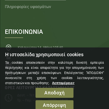
Πληροφορίες υφασμάτων
ΕΠΙΚΟΙΝΩΝΙΑ
Καλαμιώτου 14, Αθήνα 105 60
Η ιστοσελίδα χρησιμοποιεί cookies
210 32 11 553
Τα cookies αποσκοπούν στην καλύτερη δυνατή εμπειρία
210 32 22 972
περιήγησης και είναι απαραίτητα για την απομνημόνευση των
info@sillogi14.gr
προτιμήσεων μεταξύ επισκέψεων. Επιλέγοντας "ΑΠΟΔΟΧΗ"
συναινείτε στη χρήση των cookies λειτουγικότητας,
στατιστικών και προώθησης.
Λεπτομέρειες
ΩΡΕΣ ΛΕΙΤΟΥΡΓΙΑΣ ΚΑΤΑΣΤΗΜΑΤΟΣ
Αποδοχή
Δευτ. – Τετ. – Σάβ.
10:00 – 15:00
Τρ. – Πεμ. – Παρ.
10:00 – 18:00
Απόρριψη