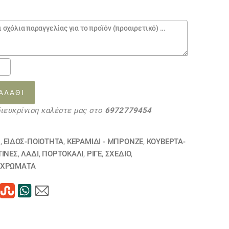
0.
οσατέν
ΑΛΆΘΙ
διευκρίνιση καλέστε μας στο
6972779454
λι,
Ν
,
ΕΙΔΟΣ-ΠΟΙΟΤΗΤΑ
,
ΚΕΡΑΜΙΔΙ - ΜΠΡΟΝΖΕ
,
ΚΟΥΒΈΡΤΑ-
ΤΊΝΕΣ
,
ΛΑΔΙ
,
ΠΟΡΤΟΚΑΛΙ
,
ΡΙΓΈ
,
ΣΧΕΔΙΟ
,
ί
ΧΡΏΜΑΤΑ
16
ΗΘΗΚΕ
τα