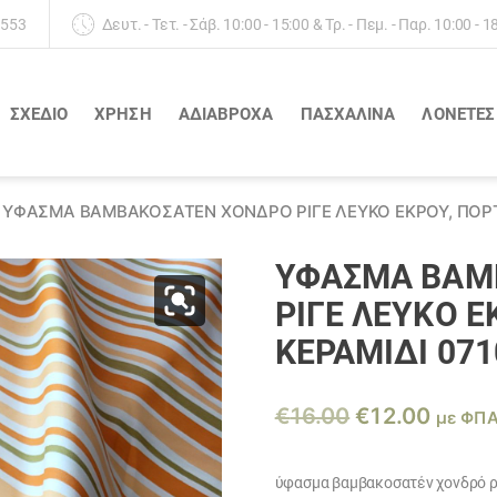
 553
Δευτ. - Τετ. - Σάβ. 10:00 - 15:00 & Τρ. - Πεμ. - Παρ. 10:00 - 1
ΣΧΕΔΙΟ
ΧΡΗΣΗ
ΑΔΙΆΒΡΟΧΑ
ΠΑΣΧΑΛΙΝΑ
ΛΟΝΈΤΕΣ
ΎΦΑΣΜΑ ΒΑΜΒΑΚΟΣΑΤΈΝ ΧΟΝΔΡΌ ΡΙΓΈ ΛΕΥΚΌ ΕΚΡΟΎ, ΠΟΡΤΟ
ΎΦΑΣΜΑ ΒΑΜ
ΡΙΓΈ ΛΕΥΚΌ Ε
ΚΕΡΑΜΙΔΊ 07
Original
Η
€
16.00
€
12.00
με ΦΠ
price
τρέχο
was:
τιμή
ύφασμα βαμβακοσατέν χονδρό ριγ