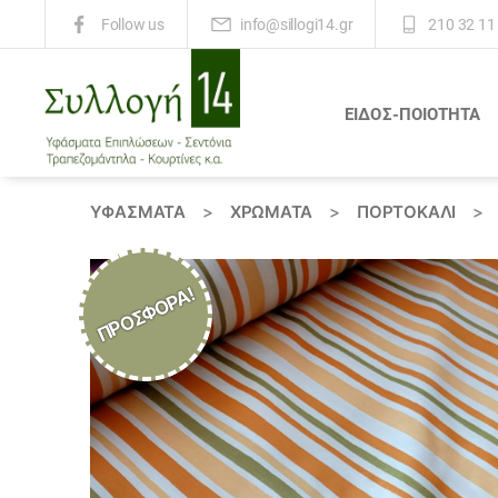
info@sillogi14.gr
210 32 11
Follow us
ΕΙΔΟΣ-ΠΟΙΟΤΗΤΑ
Συλλογή
14
ΥΦΆΣΜΑΤΑ
>
ΧΡΏΜΑΤΑ
>
ΠΟΡΤΟΚΑΛΙ
>
ΠΡΟΣΦΟΡΆ!