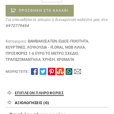
ELINA
LILA
ΠΡΟΣΘΉΚΗ ΣΤΟ ΚΑΛΆΘΙ
15041158
Για οποιαδήποτε απορία ή διευκρίνιση καλέστε μας στο
ΕΞΑΝΤΛΗΘΗΚΕ
6972779454
ποσότητα
Κατηγορίες:
ΒΑΜΒΑΚΟΣΑΤΈΝ
,
ΕΙΔΟΣ-ΠΟΙΟΤΗΤΑ
,
ΚΟΥΡΤΊΝΕΣ
,
ΛΟΥΛΟΎΔΙΑ - FLORAL
,
ΜΩΒ ΛΙΛΛΆ
,
ΠΡΟΣΦΟΡΕΣ 1-6 ΕΥΡΩ ΤΟ ΜΕΤΡΟ
,
ΣΧΕΔΙΟ
,
ΤΡΑΠΕΖΟΜΆΝΤΗΛΑ
,
ΧΡΗΣΗ
,
ΧΡΏΜΑΤΑ
ΜΟΙΡΑΣΤΕΊΤΕ:
ΕΠΙΠΛΈΟΝ ΠΛΗΡΟΦΟΡΊΕΣ
ΑΞΙΟΛΟΓΉΣΕΙΣ (0)