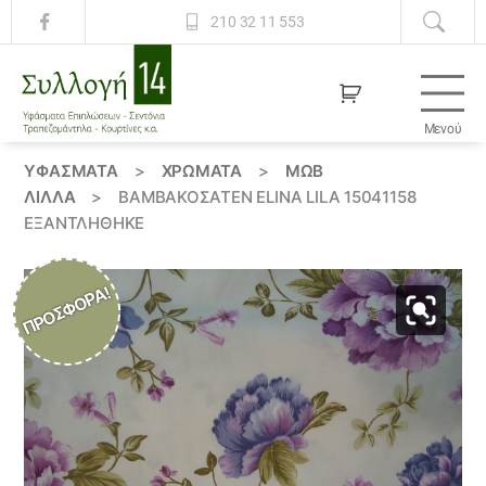
210 32 11 553
Μενού
Συλλογή
14
ΥΦΆΣΜΑΤΑ
>
ΧΡΏΜΑΤΑ
>
ΜΩΒ
ΛΙΛΛΆ
>
ΒΑΜΒΑΚΟΣΑΤΈΝ ELINA LILA 15041158
ΕΞΑΝΤΛΗΘΗΚΕ
ΠΡΟΣΦΟΡΆ!