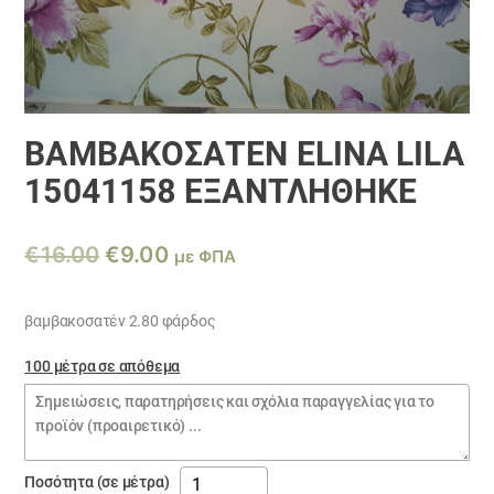
ΒΑΜΒΑΚΟΣΑΤΈΝ ELINA LILA
15041158 ΕΞΑΝΤΛΗΘΗΚΕ
Original
Η
€
16.00
€
9.00
με ΦΠΑ
price
τρέχουσα
was:
τιμή
βαμβακοσατέν 2.80 φάρδος
€16.00.
είναι:
100 μέτρα σε απόθεμα
€9.00.
Σημειώσεις
παραγγελίας
βαμβακοσατέν
Ποσότητα (σε μέτρα)