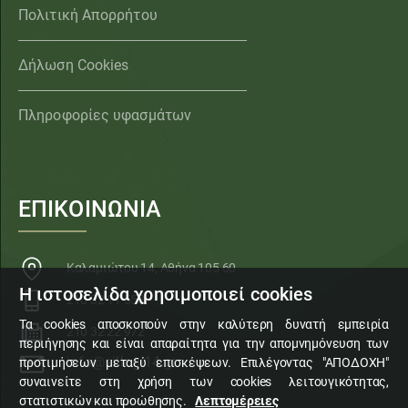
Πολιτική Απορρήτου
Δήλωση Cookies
Πληροφορίες υφασμάτων
ΕΠΙΚΟΙΝΩΝΙΑ
Καλαμιώτου 14, Αθήνα 105 60
Η ιστοσελίδα χρησιμοποιεί cookies
210 32 11 553
Τα cookies αποσκοπούν στην καλύτερη δυνατή εμπειρία
210 32 22 972
περιήγησης και είναι απαραίτητα για την απομνημόνευση των
info@sillogi14.gr
προτιμήσεων μεταξύ επισκέψεων. Επιλέγοντας "ΑΠΟΔΟΧΗ"
συναινείτε στη χρήση των cookies λειτουγικότητας,
στατιστικών και προώθησης.
Λεπτομέρειες