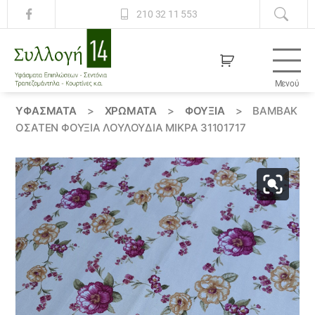
210 32 11 553
Μενού
Συλλογή
14
ΥΦΆΣΜΑΤΑ
>
ΧΡΏΜΑΤΑ
>
ΦΟΥΞΙΑ
>
ΒΑΜΒΑΚ
ΟΣΑΤΈΝ ΦΟΎΞΙΑ ΛΟΥΛΟΎΔΙΑ ΜΙΚΡΆ 31101717