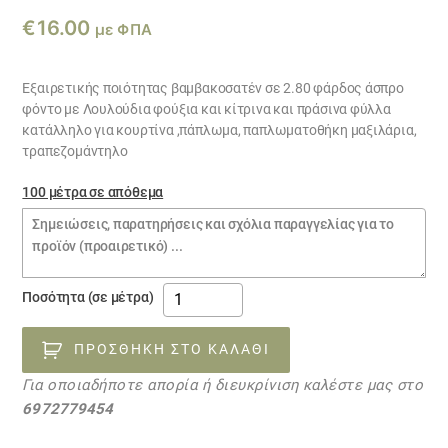
€
16.00
με ΦΠΑ
Εξαιρετικής ποιότητας βαμβακοσατέν σε 2.80 φάρδος άσπρο
φόντο με Λουλούδια φούξια και κίτρινα και πράσινα φύλλα
κατάλληλο για κουρτίνα ,πάπλωμα, παπλωματοθήκη μαξιλάρια,
τραπεζομάντηλο
100 μέτρα σε απόθεμα
Σημειώσεις
παραγγελίας
Βαμβακοσατέν
Ποσότητα (σε μέτρα)
φούξια
λουλούδια
ΠΡΟΣΘΉΚΗ ΣΤΟ ΚΑΛΆΘΙ
μικρά
Για οποιαδήποτε απορία ή διευκρίνιση καλέστε μας στο
31101717
6972779454
ποσότητα