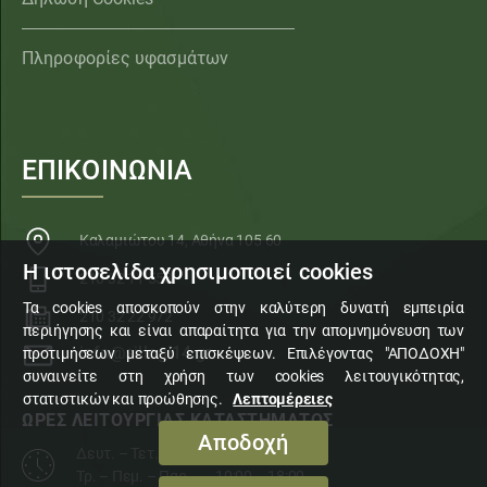
Πληροφορίες υφασμάτων
ΕΠΙΚΟΙΝΩΝΙΑ
Καλαμιώτου 14, Αθήνα 105 60
Η ιστοσελίδα χρησιμοποιεί cookies
210 32 11 553
Τα cookies αποσκοπούν στην καλύτερη δυνατή εμπειρία
210 32 22 972
περιήγησης και είναι απαραίτητα για την απομνημόνευση των
info@sillogi14.gr
προτιμήσεων μεταξύ επισκέψεων. Επιλέγοντας "ΑΠΟΔΟΧΗ"
συναινείτε στη χρήση των cookies λειτουγικότητας,
στατιστικών και προώθησης.
Λεπτομέρειες
ΩΡΕΣ ΛΕΙΤΟΥΡΓΙΑΣ ΚΑΤΑΣΤΗΜΑΤΟΣ
Αποδοχή
Δευτ. – Τετ. – Σάβ.
10:00 – 15:00
Τρ. – Πεμ. – Παρ.
10:00 – 18:00