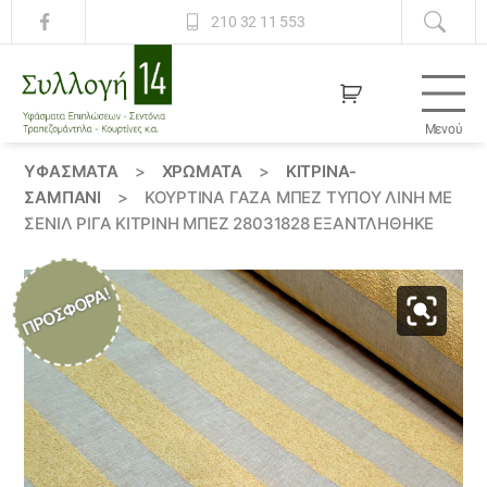
210 32 11 553
Μενού
Συλλογή
14
ΥΦΆΣΜΑΤΑ
>
ΧΡΏΜΑΤΑ
>
ΚΙΤΡΙΝΑ-
ΣΑΜΠΑΝΙ
>
ΚΟΥΡΤΊΝΑ ΓΆΖΑ ΜΠΈΖ ΤΎΠΟΥ ΛΙΝΉ ΜΕ
ΣΕΝΊΛ ΡΊΓΑ ΚΊΤΡΙΝΗ ΜΠΈΖ 28031828 ΕΞΑΝΤΛΗΘΗΚΕ
ΠΡΟΣΦΟΡΆ!