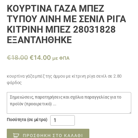
ΚΟΥΡΤΊΝΑ ΓΆΖΑ ΜΠΈΖ
ΤΎΠΟΥ ΛΙΝΉ ΜΕ ΣΕΝΊΛ ΡΊΓΑ
ΚΊΤΡΙΝΗ ΜΠΈΖ 28031828
ΕΞΑΝΤΛΗΘΗΚΕ
Original
Η
€
18.00
€
14.00
με ΦΠΑ
price
τρέχουσα
was:
τιμή
κουρτίνα γάζα μπέζ της άμμου με κίτρινη ρίγα σενίλ σε 2.80
φάρδος
€18.00.
είναι:
€14.00.
Σημειώσεις
παραγγελίας
κουρτίνα
Ποσότητα (σε μέτρα)
γάζα
μπέζ
ΠΡΟΣΘΉΚΗ ΣΤΟ ΚΑΛΆΘΙ