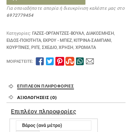
τύπου
Για οποιαδήποτε απορία ή διευκρίνιση καλέστε μας στο
λινή
6972779454
με
σενίλ
ρίγα
Κατηγορίες:
ΓΆΖΕΣ-ΟΡΓΆΝΤΖΕΣ-ΒΟΥΆΛ
,
ΔΙΑΚΟΣΜΗΣΗ
,
κίτρινη
ΕΙΔΟΣ-ΠΟΙΟΤΗΤΑ
,
ΕΚΡΟΥ - ΜΠΕΖ
,
ΚΙΤΡΙΝΑ-ΣΑΜΠΑΝΙ
,
ΚΟΥΡΤΊΝΕΣ
,
ΡΙΓΈ
,
ΣΧΕΔΙΟ
,
ΧΡΗΣΗ
,
ΧΡΏΜΑΤΑ
μπέζ
28031828
ΜΟΙΡΑΣΤΕΊΤΕ:
ΕΞΑΝΤΛΗΘΗΚΕ
ποσότητα
ΕΠΙΠΛΈΟΝ ΠΛΗΡΟΦΟΡΊΕΣ
ΑΞΙΟΛΟΓΉΣΕΙΣ (0)
Επιπλέον πληροφορίες
Βάρος (ανά μέτρο)