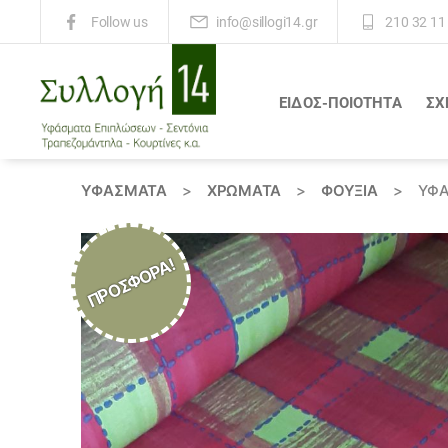
info@sillogi14.gr
210 32 11
Follow us
ΕΙΔΟΣ-ΠΟΙΟΤΗΤΑ
ΣΧ
Συλλογή
14
ΥΦΆΣΜΑΤΑ
>
ΧΡΏΜΑΤΑ
>
ΦΟΥΞΙΑ
>
ΎΦΑ
ΠΡΟΣΦΟΡΆ!