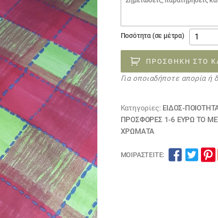
€6.50.
παραγγελίας
Ύφασμα
Ποσότητα (σε μέτρα)
καρώ
φούξια
ΠΡΟΣΘΉΚΗ ΣΤΟ Κ
πράσινο
Για οποιαδήποτε απορία ή 
130522
ποσότη
Κατηγορίες:
ΕΙΔΟΣ-ΠΟΙΟΤΗΤ
ΠΡΟΣΦΟΡΕΣ 1-6 ΕΥΡΩ ΤΟ Μ
ΧΡΏΜΑΤΑ
ΜΟΙΡΑΣΤΕΊΤΕ: