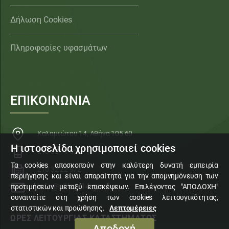
Δήλωση Cookies
Πληροφορίες υφασμάτων
ΕΠΙΚΟΙΝΩΝΙΑ
Καλαμιώτου 14, Αθήνα 105 60
Η ιστοσελίδα χρησιμοποιεί cookies
210 32 11 553
Τα cookies αποσκοπούν στην καλύτερη δυνατή εμπειρία
210 32 22 972
περιήγησης και είναι απαραίτητα για την απομνημόνευση των
info@sillogi14.gr
προτιμήσεων μεταξύ επισκέψεων. Επιλέγοντας "ΑΠΟΔΟΧΗ"
συναινείτε στη χρήση των cookies λειτουγικότητας,
στατιστικών και προώθησης.
Λεπτομέρειες
ΩΡΕΣ ΛΕΙΤΟΥΡΓΙΑΣ ΚΑΤΑΣΤΗΜΑΤΟΣ
Αποδοχή