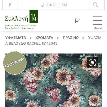
210 32 11 553
Μενού
Συλλογή
14
ΥΦΆΣΜΑΤΑ
>
ΧΡΏΜΑΤΑ
>
ΠΡΑΣΙΝΟ
>
ΎΦΑΣΜ
Α ΒΕΛΟΥΔΟ RACHEL 18112043
ΠΡΟΣΦΟΡΆ!