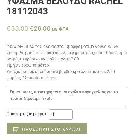
ΎΦΑΣΜΑ ΒΕΛΟΥΔΟ RACHEL
18112043
Original
Η
€
35.00
€
26.00
με ΦΠΑ
price
τρέχουσα
was:
τιμή
ΎΦΑΣΜΑ ΒΕΛΟΥΔΟ αλέκιαστο. Όμορφο μοτίβο λουλουδιών
κεραμιδί, μπέζ, καφέ ακουαρέλα αφηρημένο σχέδιο. Ταπετσαρία
€35.00.
είναι:
σε φόντο πράσινο πετρόλ.Φάρδος 2.80
€26.00.
Τιμή 35 ευρώ το μέτρο
Υπάρχει και σε καραβόπανο βαμβακερό αλέκιαστο σε 2.80
φάρδος 22 ευρώ το μέτρο.
Σημειώσεις
παραγγελίας
ύφασμα
Ποσότητα (σε μέτρα)
ΒΕΛΟΥΔΟ
RACHEL
ΠΡΟΣΘΉΚΗ ΣΤΟ ΚΑΛΆΘΙ