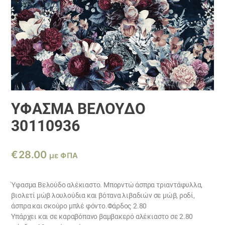
ΎΦΑΣΜΑ ΒΕΛΟΎΔΟ
30110936
€
28.00
με ΦΠΑ
Ύφασμα Βελούδο αλέκιαστο. Μπορντώ άσπρα τριαντάφυλλα,
βιολετί μώβ λουλούδια και βότανα λιβαδιών σε μώβ, ροδί,
άσπρα και σκούρο μπλέ φόντο.Φάρδος 2.80
Υπάρχει και σε καραβόπανο βαμβακερό αλέκιαστο σε 2.80