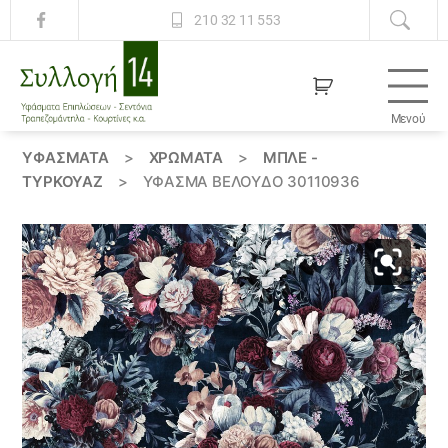
210 32 11 553
Μενού
Συλλογή
14
ΥΦΆΣΜΑΤΑ
>
ΧΡΏΜΑΤΑ
>
ΜΠΛΕ -
ΤΥΡΚΟΥΑΖ
>
ΎΦΑΣΜΑ ΒΕΛΟΎΔΟ 30110936