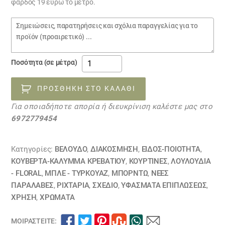
φάρδος 19 ευρώ το μέτρο.
Σημειώσεις
παραγγελίας
ύφασμα
Ποσότητα (σε μέτρα)
βελούδο
30110936
ΠΡΟΣΘΉΚΗ ΣΤΟ ΚΑΛΆΘΙ
ποσότητα
Για οποιαδήποτε απορία ή διευκρίνιση καλέστε μας στο
6972779454
Κατηγορίες:
ΒΕΛΟΥΔΟ
,
ΔΙΑΚΟΣΜΗΣΗ
,
ΕΙΔΟΣ-ΠΟΙΟΤΗΤΑ
,
ΚΟΥΒΈΡΤΑ-ΚΆΛΥΜΜΑ ΚΡΕΒΑΤΙΟΎ
,
ΚΟΥΡΤΊΝΕΣ
,
ΛΟΥΛΟΎΔΙΑ
- FLORAL
,
ΜΠΛΕ - ΤΥΡΚΟΥΑΖ
,
ΜΠΟΡΝΤΩ
,
ΝΕΕΣ
ΠΑΡΑΛΑΒΕΣ
,
ΡΙΧΤΆΡΙΑ
,
ΣΧΕΔΙΟ
,
ΥΦΆΣΜΑΤΑ ΕΠΙΠΛΏΣΕΩΣ
,
ΧΡΗΣΗ
,
ΧΡΏΜΑΤΑ
ΜΟΙΡΑΣΤΕΊΤΕ: