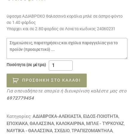
ύφασμα ΑΔΙΑΒΡΟΧΟ θαλασσινά κοράλια μπλέ σε άσπρο φόντο
σε 1.40 φάρδος
Υπαρχει και σε 2.80 φαρδος σε Λονετα κωδικος 24060231
Σημειώσεις
παραγγελίας
ΑΔΙΑΒΡΟΧΟ
Ποσότητα (σε μέτρα)
ΚΟΡΑΛΙΑ
17092332
ΠΡΟΣΘΉΚΗ ΣΤΟ ΚΑΛΆΘΙ
ποσότητα
Για οποιαδήποτε απορία ή διευκρίνιση καλέστε μας στο
6972779454
Κατηγορίες:
ΑΔΙΆΒΡΟΧΑ-ΑΛΈΚΙΑΣΤΑ
,
ΕΙΔΟΣ-ΠΟΙΟΤΗΤΑ
,
ΕΠΟΧΙΑΚΑ
,
ΘΑΛΑΣΣΙΝΆ
,
ΚΑΛΟΚΑΙΡΙΝΑ
,
ΜΠΛΕ - ΤΥΡΚΟΥΑΖ
,
ΝΑΥΤΙΚΆ - ΘΑΛΑΣΣΙΝΆ
,
ΣΧΕΔΙΟ
,
ΤΡΑΠΕΖΟΜΆΝΤΗΛΑ
,