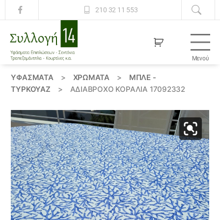
210 32 11 553
Μενού
Συλλογή
14
ΥΦΆΣΜΑΤΑ
>
ΧΡΏΜΑΤΑ
>
ΜΠΛΕ -
ΤΥΡΚΟΥΑΖ
>
ΑΔΙΑΒΡΟΧΟ ΚΟΡΑΛΙΑ 17092332