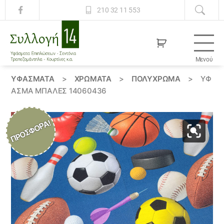
210 32 11 553
Μενού
Συλλογή
14
ΥΦΆΣΜΑΤΑ
>
ΧΡΏΜΑΤΑ
>
ΠΟΛΥΧΡΩΜΑ
>
ΎΦ
ΑΣΜΑ ΜΠΑΛΕΣ 14060436
ΠΡΟΣΦΟΡΆ!