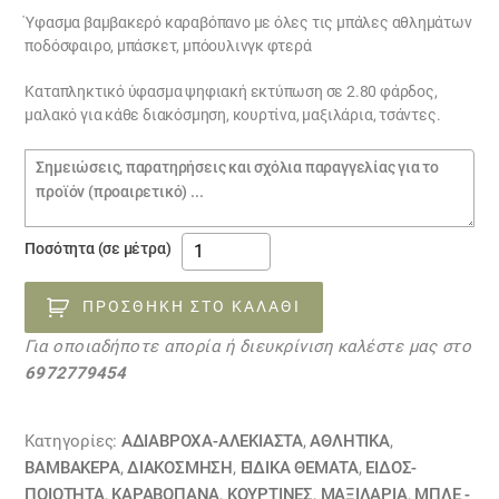
was:
τιμή
Ύφασμα βαμβακερό καραβόπανο με όλες τις μπάλες αθλημάτων
ποδόσφαιρο, μπάσκετ, μπόουλινγκ φτερά
€18.00.
είναι:
€15.00.
Kαταπληκτικό ύφασμα ψηφιακή εκτύπωση σε 2.80 φάρδος,
μαλακό για κάθε διακόσμηση, κουρτίνα, μαξιλάρια, τσάντες.
Σημειώσεις
παραγγελίας
Ύφασμα
Ποσότητα (σε μέτρα)
ΜΠΑΛΕΣ
14060436
ΠΡΟΣΘΉΚΗ ΣΤΟ ΚΑΛΆΘΙ
ποσότητα
Για οποιαδήποτε απορία ή διευκρίνιση καλέστε μας στο
6972779454
Κατηγορίες:
ΑΔΙΆΒΡΟΧΑ-ΑΛΈΚΙΑΣΤΑ
,
ΑΘΛΗΤΙΚΑ
,
ΒΑΜΒΑΚΕΡΆ
,
ΔΙΑΚΟΣΜΗΣΗ
,
ΕΙΔΙΚΆ ΘΈΜΑΤΑ
,
ΕΙΔΟΣ-
ΠΟΙΟΤΗΤΑ
,
ΚΑΡΑΒΌΠΑΝΑ
,
ΚΟΥΡΤΊΝΕΣ
,
ΜΑΞΙΛΆΡΙΑ
,
ΜΠΛΕ -