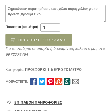
€4.00.
Σημειώσεις
παραγγελίας
ύφασμα
Ποσότητα (σε μέτρα)
προσφορά
10050453
ΠΡΟΣΘΉΚΗ ΣΤΟ ΚΑΛΆΘΙ
ΕΞΑΝΤΛΗΘΗΚΕ
Για οποιαδήποτε απορία ή διευκρίνιση καλέστε μας στο
ποσότητα
6972779454
Κατηγορία:
ΠΡΟΣΦΟΡΕΣ 1-6 ΕΥΡΩ ΤΟ ΜΕΤΡΟ
ΜΟΙΡΑΣΤΕΊΤΕ:
ΕΠΙΠΛΈΟΝ ΠΛΗΡΟΦΟΡΊΕΣ