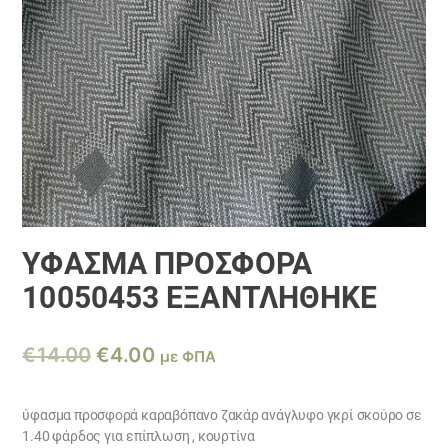
ΎΦΑΣΜΑ ΠΡΟΣΦΟΡΆ
10050453 ΕΞΑΝΤΛΗΘΗΚΕ
Original
Η
€
14.00
€
4.00
με ΦΠΑ
price
τρέχουσα
was:
τιμή
ύφασμα προσφορά καραβόπανο ζακάρ ανάγλυφο γκρί σκούρο σε
1.40 φάρδος για επίπλωση , κουρτίνα
€14.00.
είναι: