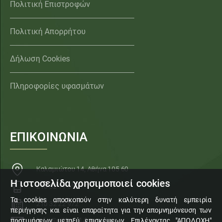
Πολιτική Επιστροφών
Πολιτική Απορρήτου
Δήλωση Cookies
Πληροφορίες υφασμάτων
ΕΠΙΚΟΙΝΩΝΙΑ
Καλαμιώτου 14, Αθήνα 105 60
Η ιστοσελίδα χρησιμοποιεί cookies
210 32 11 553
Τα cookies αποσκοπούν στην καλύτερη δυνατή εμπειρία
210 32 22 972
περιήγησης και είναι απαραίτητα για την απομνημόνευση των
info@sillogi14.gr
προτιμήσεων μεταξύ επισκέψεων. Επιλέγοντας "ΑΠΟΔΟΧΗ"