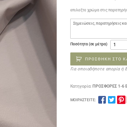
€7.00.
επιλεξτε χρώμα στις παρατηρή
Σημειώσεις
παραγγελίας
ύφασμα
Ποσότητα (σε μέτρα)
προσφο
γκρί
ΠΡΟΣΘΉΚΗ ΣΤΟ Κ
σκουρο
Για οποιαδήποτε απορία ή 
και
μπεζ-
γκρι
Κατηγορία:
ΠΡΟΣΦΟΡΕΣ 1-6 
ανοικτό
240500
ΜΟΙΡΑΣΤΕΊΤΕ:
ποσότη