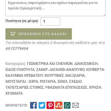
Σημειώσεις
παραγγελίας
ύφασμα
Ποσότητα (σε μέτρα)
DENALI
MUSTARD
ΠΡΟΣΘΉΚΗ ΣΤΟ ΚΑΛΆΘΙ
16041044
Για οποιαδήποτε απορία ή διευκρίνιση καλέστε μας στο
ποσότητα
6972779454
Κατηγορίες:
ΓΕΩΜΕΤΡΙΚΆ ΚΑΙ CHEVRON
,
ΔΙΑΚΟΣΜΗΣΗ
,
ΕΙΔΟΣ-ΠΟΙΟΤΗΤΑ
,
ΖΑΚΆΡ-JACKARD-ΑΝΆΓΛΥΦΟ
,
ΚΟΥΒΈΡΤΑ-
ΚΆΛΥΜΜΑ ΚΡΕΒΑΤΙΟΎ
,
ΚΟΥΡΤΊΝΕΣ
,
ΜΑΞΙΛΆΡΙΑ
,
ΜΟΥΣΤΑΡΔΙ - ΩΧΡΑ
,
ΡΙΧΤΆΡΙΑ
,
ΣΕΝΊΛ
,
ΣΧΕΔΙΟ
,
ΤΑΠΕΤΣΑΡΙΕΣ-ΣΤΟΦΕΣ
,
ΥΦΆΣΜΑΤΑ ΕΠΙΠΛΏΣΕΩΣ
,
ΧΡΗΣΗ
,
ΧΡΏΜΑΤΑ
ΜΟΙΡΑΣΤΕΊΤΕ: