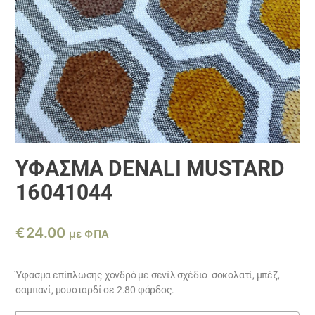
ΎΦΑΣΜΑ DENALI MUSTARD
16041044
€
24.00
με ΦΠΑ
Ύφασμα επίπλωσης χονδρό με σενίλ σχέδιο σοκολατί, μπέζ,
σαμπανί, μουσταρδί σε 2.80 φάρδος.