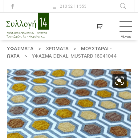
210 32 11 553
Μενού
Συλλογή
14
ΥΦΆΣΜΑΤΑ
>
ΧΡΏΜΑΤΑ
>
ΜΟΥΣΤΑΡΔΙ -
ΩΧΡΑ
>
ΎΦΑΣΜΑ DENALI MUSTARD 16041044