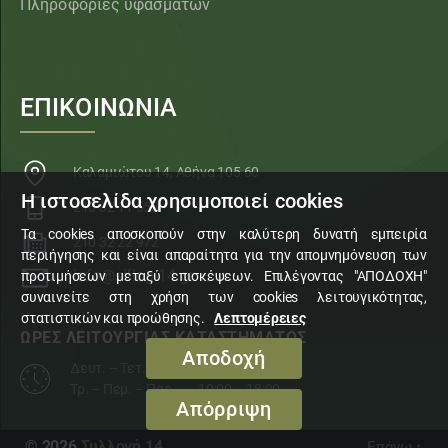
Πληροφορίες υφασμάτων
ΕΠΙΚΟΙΝΩΝΙΑ
Καλαμιώτου 14, Αθήνα 105 60
Η ιστοσελίδα χρησιμοποιεί cookies
210 32 11 553
Τα cookies αποσκοπούν στην καλύτερη δυνατή εμπειρία
210 32 22 972
περιήγησης και είναι απαραίτητα για την απομνημόνευση των
info@sillogi14.gr
προτιμήσεων μεταξύ επισκέψεων. Επιλέγοντας "ΑΠΟΔΟΧΗ"
συναινείτε στη χρήση των cookies λειτουγικότητας,
στατιστικών και προώθησης.
Λεπτομέρειες
ΩΡΕΣ ΛΕΙΤΟΥΡΓΙΑΣ ΚΑΤΑΣΤΗΜΑΤΟΣ
Αποδοχή
Δευτ. – Τετ. – Σάβ.
10:00 – 15:00
Τρ. – Πεμ. – Παρ.
10:00 – 18:00
Απόρριψη
© 2026
Συλλογή 14
Επάνω
↑