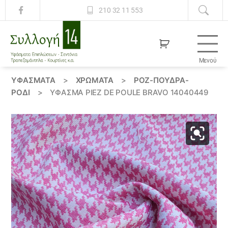
210 32 11 553
Μενού
Συλλογή
14
ΥΦΆΣΜΑΤΑ
>
ΧΡΏΜΑΤΑ
>
ΡΟΖ-ΠΟΥΔΡΑ-
ΡΟΔΙ
>
ΎΦΑΣΜΑ PIEZ DE POULE BRAVO 14040449