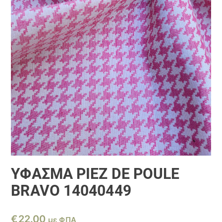
ΎΦΑΣΜΑ PIEZ DE POULE
BRAVO 14040449
€
22.00
με ΦΠΑ