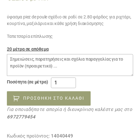
ύφασμα piez de poule σχέδιο σε ροδί σε 2.80 φάρδος για ριχτάρι,
κουρτίνα, μαξιλάρια και κάθε χρήση διακόσμησης
Ταπετσαρία επίπλωσης
20 μέτρα σε απόθεμα
Σημειώσεις
παραγγελίας
ύφασμα
Ποσότητα (σε μέτρα)
piez
de
ΠΡΟΣΘΉΚΗ ΣΤΟ ΚΑΛΆΘΙ
poule
Για οποιαδήποτε απορία ή διευκρίνιση καλέστε μας στο
BRAVO
6972779454
14040449
ποσότητα
Κωδικός προϊόντος:
14040449