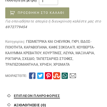
Ποσότητα (σε μέτρα)
υφάσματα
επίπλωσης
ΠΡΟΣΘΉΚΗ ΣΤΟ ΚΑΛΆΘΙ
συνδυασμένα
Για οποιαδήποτε απορία ή διευκρίνιση καλέστε μας στο
05112340
6972779454
ποσότητα
Κατηγορίες:
ΓΕΩΜΕΤΡΙΚΆ ΚΑΙ CHEVRON
,
ΓΚΡΙ
,
ΕΙΔΟΣ-
ΠΟΙΟΤΗΤΑ
,
ΚΑΡΑΒΌΠΑΝΑ
,
ΚΑΦΕ ΣΟΚΟΛΑΤΙ
,
ΚΟΥΒΈΡΤΑ-
ΚΆΛΥΜΜΑ ΚΡΕΒΑΤΙΟΎ
,
ΚΟΥΡΤΊΝΕΣ
,
ΛΕΥΚΑ
,
ΜΑΞΙΛΆΡΙΑ
,
ΡΙΧΤΆΡΙΑ
,
ΣΧΕΔΙΟ
,
ΤΑΠΕΤΣΑΡΙΕΣ-ΣΤΟΦΕΣ
,
ΤΡΑΠΕΖΟΜΆΝΤΗΛΑ
,
ΧΡΗΣΗ
,
ΧΡΏΜΑΤΑ
ΜΟΙΡΑΣΤΕΊΤΕ:
ΕΠΙΠΛΈΟΝ ΠΛΗΡΟΦΟΡΊΕΣ
ΑΞΙΟΛΟΓΉΣΕΙΣ (0)