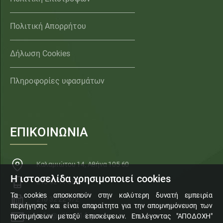
Πολιτική Απορρήτου
Δήλωση Cookies
Πληροφορίες υφασμάτων
ΕΠΙΚΟΙΝΩΝΙΑ
Καλαμιώτου 14, Αθήνα 105 60
Η ιστοσελίδα χρησιμοποιεί cookies
210 32 11 553
Τα cookies αποσκοπούν στην καλύτερη δυνατή εμπειρία
210 32 22 972
περιήγησης και είναι απαραίτητα για την απομνημόνευση των
info@sillogi14.gr
προτιμήσεων μεταξύ επισκέψεων. Επιλέγοντας "ΑΠΟΔΟΧΗ"