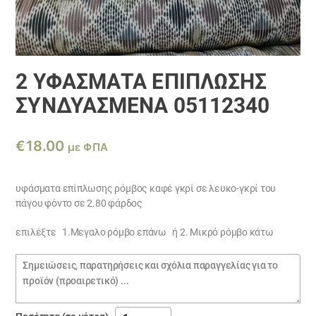
2 ΥΦΆΣΜΑΤΑ ΕΠΊΠΛΩΣΗΣ
ΣΥΝΔΥΑΣΜΈΝΑ 05112340
€
18.00
με ΦΠΑ
υφάσματα επίπλωσης ρόμβος καφέ γκρί σε λευκο-γκρί του
πάγου φόντο σε 2.80 φάρδος
επιλέξτε 1.Μεγαλο ρόμβο επάνω ή 2. Μικρό ρόμβο κάτω
Σημειώσεις
παραγγελίας
2