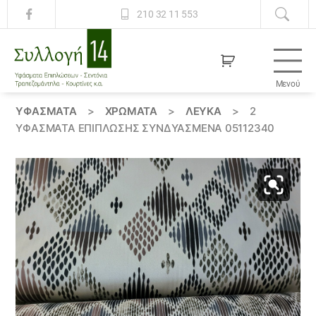
210 32 11 553
Μενού
Συλλογή
14
ΥΦΆΣΜΑΤΑ
>
ΧΡΏΜΑΤΑ
>
ΛΕΥΚΑ
>
2
ΥΦΆΣΜΑΤΑ ΕΠΊΠΛΩΣΗΣ ΣΥΝΔΥΑΣΜΈΝΑ 05112340