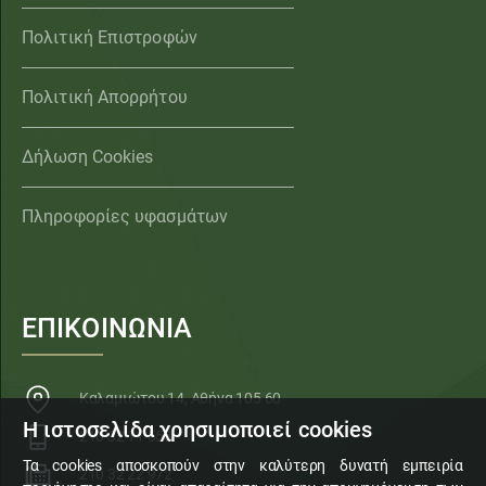
Πολιτική Επιστροφών
Πολιτική Απορρήτου
Δήλωση Cookies
Πληροφορίες υφασμάτων
ΕΠΙΚΟΙΝΩΝΙΑ
Καλαμιώτου 14, Αθήνα 105 60
Η ιστοσελίδα χρησιμοποιεί cookies
210 32 11 553
Τα cookies αποσκοπούν στην καλύτερη δυνατή εμπειρία
210 32 22 972