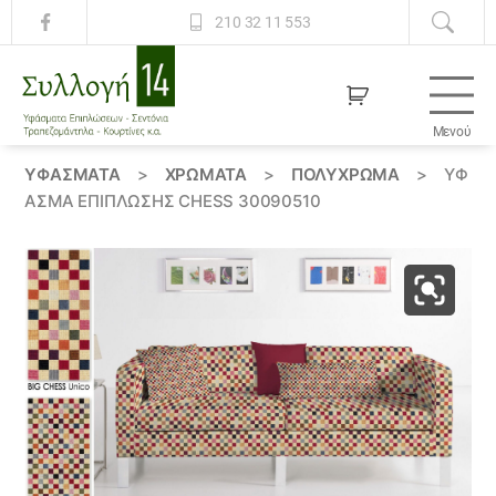
210 32 11 553
Μενού
Συλλογή
14
ΥΦΆΣΜΑΤΑ
>
ΧΡΏΜΑΤΑ
>
ΠΟΛΥΧΡΩΜΑ
>
ΎΦ
ΑΣΜΑ ΕΠΊΠΛΩΣΗΣ CHESS 30090510