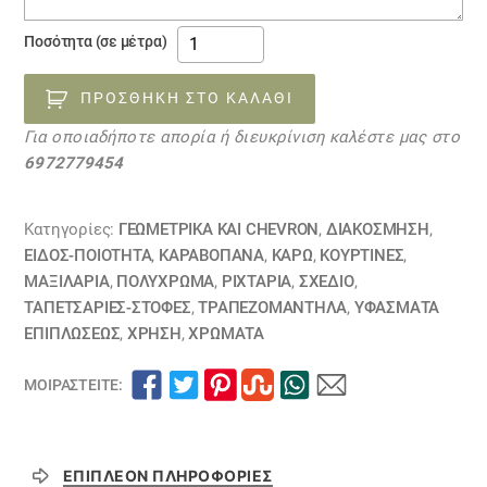
ΎΦΑΣΜΑ
Ποσότητα (σε μέτρα)
ΕΠΊΠΛΩΣΗΣ
CHESS
ΠΡΟΣΘΉΚΗ ΣΤΟ ΚΑΛΆΘΙ
30090510
Για οποιαδήποτε απορία ή διευκρίνιση καλέστε μας στο
ποσότητα
6972779454
Κατηγορίες:
ΓΕΩΜΕΤΡΙΚΆ ΚΑΙ CHEVRON
,
ΔΙΑΚΟΣΜΗΣΗ
,
ΕΙΔΟΣ-ΠΟΙΟΤΗΤΑ
,
ΚΑΡΑΒΌΠΑΝΑ
,
ΚΑΡΏ
,
ΚΟΥΡΤΊΝΕΣ
,
ΜΑΞΙΛΆΡΙΑ
,
ΠΟΛΥΧΡΩΜΑ
,
ΡΙΧΤΆΡΙΑ
,
ΣΧΕΔΙΟ
,
ΤΑΠΕΤΣΑΡΙΕΣ-ΣΤΟΦΕΣ
,
ΤΡΑΠΕΖΟΜΆΝΤΗΛΑ
,
ΥΦΆΣΜΑΤΑ
ΕΠΙΠΛΏΣΕΩΣ
,
ΧΡΗΣΗ
,
ΧΡΏΜΑΤΑ
ΜΟΙΡΑΣΤΕΊΤΕ:
ΕΠΙΠΛΈΟΝ ΠΛΗΡΟΦΟΡΊΕΣ