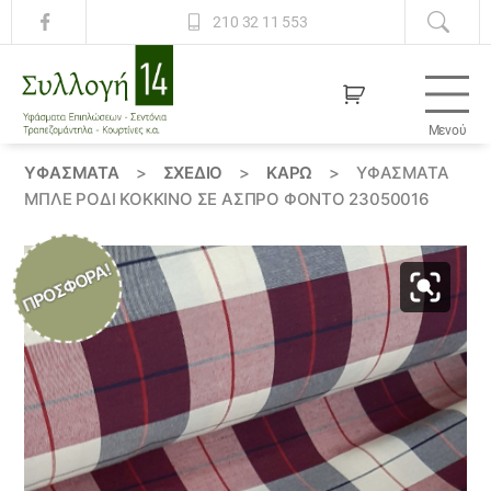
210 32 11 553
Μενού
Συλλογή
14
ΥΦΆΣΜΑΤΑ
>
ΣΧΕΔΙΟ
>
ΚΑΡΏ
>
ΥΦΆΣΜΑΤΑ
ΜΠΛΈ ΡΟΔΊ ΚΌΚΚΙΝΟ ΣΕ ΆΣΠΡΟ ΦΌΝΤΟ 23050016
ΠΡΟΣΦΟΡΆ!