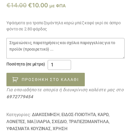
Original
Η
€
14.00
€
10.00
με ΦΠΑ
price
τρέχουσα
was:
τιμή
Υφάσματα για τραπεζομάντηλα καρώ μπέζ καφέ γκρί σε άσπρο
φόντο σε 2.80 φάρδος
€14.00.
είναι:
€10.00.
Σημειώσεις
παραγγελίας
Υφάσματα
Ποσότητα (σε μέτρα)
μπλέ
ροδί
ΠΡΟΣΘΉΚΗ ΣΤΟ ΚΑΛΆΘΙ
κόκκινο
Για οποιαδήποτε απορία ή διευκρίνιση καλέστε μας στο
σε
6972779454
άσπρο
φόντο
23050016
Κατηγορίες:
ΔΙΑΚΟΣΜΗΣΗ
,
ΕΙΔΟΣ-ΠΟΙΟΤΗΤΑ
,
ΚΑΡΏ
,
ποσότητα
ΛΟΝΈΤΕΣ
,
ΜΑΞΙΛΆΡΙΑ
,
ΣΧΕΔΙΟ
,
ΤΡΑΠΕΖΟΜΆΝΤΗΛΑ
,
ΥΦΆΣΜΑΤΑ ΚΟΥΖΊΝΑΣ
,
ΧΡΗΣΗ