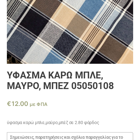
ΎΦΑΣΜΑ ΚΑΡΏ ΜΠΛΕ,
ΜΑΎΡΟ, ΜΠΈΖ 05050108
€
12.00
με ΦΠΑ
ύφασμα καρώ μπλε,μαύρο,μπέζ σε 2.80 φάρδος
Σημειώσεις