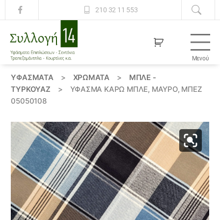
210 32 11 553
Μενού
Συλλογή
14
ΥΦΆΣΜΑΤΑ
>
ΧΡΏΜΑΤΑ
>
ΜΠΛΕ -
ΤΥΡΚΟΥΑΖ
>
ΎΦΑΣΜΑ ΚΑΡΏ ΜΠΛΕ, ΜΑΎΡΟ, ΜΠΈΖ
05050108