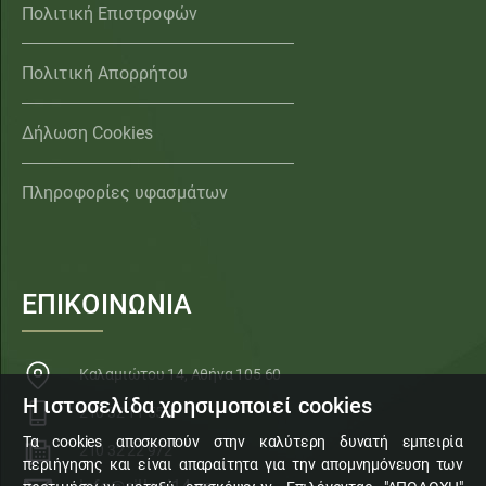
Πολιτική Επιστροφών
Πολιτική Απορρήτου
Δήλωση Cookies
Πληροφορίες υφασμάτων
ΕΠΙΚΟΙΝΩΝΙΑ
Καλαμιώτου 14, Αθήνα 105 60
Η ιστοσελίδα χρησιμοποιεί cookies
210 32 11 553
Τα cookies αποσκοπούν στην καλύτερη δυνατή εμπειρία
210 32 22 972
περιήγησης και είναι απαραίτητα για την απομνημόνευση των