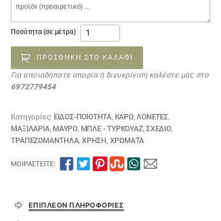
παραγγελίας
ύφασμα
Ποσότητα (σε μέτρα)
καρώ
μπλε,
ΠΡΟΣΘΉΚΗ ΣΤΟ ΚΑΛΆΘΙ
μαύρο,
Για οποιαδήποτε απορία ή διευκρίνιση καλέστε μας στο
μπέζ
6972779454
05050108
ποσότητα
Κατηγορίες:
ΕΙΔΟΣ-ΠΟΙΟΤΗΤΑ
,
ΚΑΡΏ
,
ΛΟΝΈΤΕΣ
,
ΜΑΞΙΛΆΡΙΑ
,
ΜΑΥΡΟ
,
ΜΠΛΕ - ΤΥΡΚΟΥΑΖ
,
ΣΧΕΔΙΟ
,
ΤΡΑΠΕΖΟΜΆΝΤΗΛΑ
,
ΧΡΗΣΗ
,
ΧΡΏΜΑΤΑ
ΜΟΙΡΑΣΤΕΊΤΕ:
ΕΠΙΠΛΈΟΝ ΠΛΗΡΟΦΟΡΊΕΣ