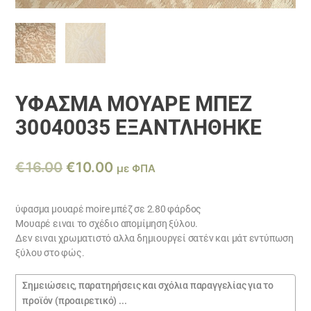
ΎΦΑΣΜΑ ΜΟΥΑΡΈ ΜΠΈΖ
30040035 ΕΞΑΝΤΛΗΘΗΚΕ
Original
Η
€
16.00
€
10.00
με ΦΠΑ
price
τρέχουσα
was:
τιμή
ύφασμα μουαρέ moire μπέζ σε 2.80 φάρδος
Μουαρέ ειναι το σχέδιο απομίμηση ξύλου.
€16.00.
είναι:
Δεν ειναι χρωματιστό αλλα δημιουργεί σατέν και μάτ εντύπωση
€10.00.
ξύλου στο φώς.
Σημειώσεις
παραγγελίας