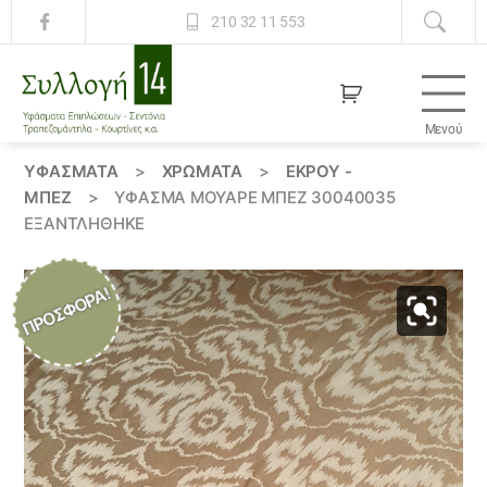
210 32 11 553
Μενού
Συλλογή
14
ΥΦΆΣΜΑΤΑ
>
ΧΡΏΜΑΤΑ
>
ΕΚΡΟΥ -
ΜΠΕΖ
>
ΎΦΑΣΜΑ ΜΟΥΑΡΈ ΜΠΈΖ 30040035
ΕΞΑΝΤΛΗΘΗΚΕ
ΠΡΟΣΦΟΡΆ!