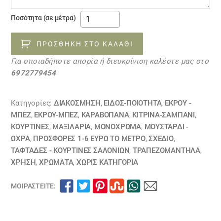
ύφασμα
Ποσότητα (σε μέτρα)
μουαρέ
μπέζ
ΠΡΟΣΘΉΚΗ ΣΤΟ ΚΑΛΆΘΙ
30040035
Για οποιαδήποτε απορία ή διευκρίνιση καλέστε μας στο
ΕΞΑΝΤΛΗΘΗΚΕ
6972779454
ποσότητα
Κατηγορίες:
ΔΙΑΚΟΣΜΗΣΗ
,
ΕΙΔΟΣ-ΠΟΙΟΤΗΤΑ
,
ΕΚΡΟΥ -
ΜΠΕΖ
,
ΕΚΡΟΥ-ΜΠΕΖ
,
ΚΑΡΑΒΌΠΑΝΑ
,
ΚΙΤΡΙΝΑ-ΣΑΜΠΑΝΙ
,
ΚΟΥΡΤΊΝΕΣ
,
ΜΑΞΙΛΆΡΙΑ
,
ΜΟΝΌΧΡΩΜΑ
,
ΜΟΥΣΤΑΡΔΙ -
ΩΧΡΑ
,
ΠΡΟΣΦΟΡΕΣ 1-6 ΕΥΡΩ ΤΟ ΜΕΤΡΟ
,
ΣΧΕΔΙΟ
,
ΤΑΦΤΆΔΕΣ - ΚΟΥΡΤΊΝΕΣ ΣΑΛΟΝΙΏΝ
,
ΤΡΑΠΕΖΟΜΆΝΤΗΛΑ
,
ΧΡΗΣΗ
,
ΧΡΏΜΑΤΑ
,
ΧΩΡΊΣ ΚΑΤΗΓΟΡΊΑ
ΜΟΙΡΑΣΤΕΊΤΕ: