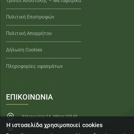
Τρόποι Αποστολής – Μεταφορικά
Πολιτική Επιστροφών
Πολιτική Απορρήτου
Δήλωση Cookies
Πληροφορίες υφασμάτων
ΕΠΙΚΟΙΝΩΝΙΑ
Καλαμιώτου 14, Αθήνα 105 60
Η ιστοσελίδα χρησιμοποιεί cookies
210 32 11 553