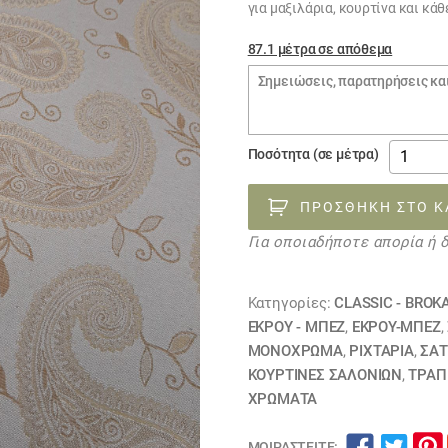
για μαξιλάρια, κουρτίνα και κά
87.1 μέτρα σε απόθεμα
Σημειώσεις
παραγγελίας
ύφασμα
Ποσότητα (σε μέτρα)
στόφα
σατέν
ΠΡΟΣΘΉΚΗ ΣΤΟ Κ
ταφτάς
Για οποιαδήποτε απορία ή 
ΛΑΧΟΥΡ
YAIMA
CAVA
Κατηγορίες:
CLASSIC - BROK
101202
ΕΚΡΟΥ - ΜΠΕΖ
,
ΕΚΡΟΥ-ΜΠΕΖ
,
ΕΞΑΝΤΛ
ΜΟΝΌΧΡΩΜΑ
,
ΡΙΧΤΆΡΙΑ
,
ΣΑΤ
ΚΟΥΡΤΊΝΕΣ ΣΑΛΟΝΙΏΝ
,
ΤΡΑΠ
ποσότη
ΧΡΏΜΑΤΑ
ΜΟΙΡΑΣΤΕΊΤΕ: