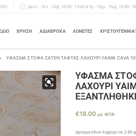
 553
Δευτ. - Τετ. - Σάβ. 10:00 - 15:00 & Τρ. - Πεμ. - Παρ. 10:00 - 1
ΕΔΙΟ
ΧΡΗΣΗ
ΑΔΙΆΒΡΟΧΑ
ΛΟΝΈΤΕΣ
ΧΡΙΣΤΟΥΓΕΝΝΙΑ
>
ΎΦΑΣΜΑ ΣΤΌΦΑ ΣΑΤΈΝ ΤΑΦΤΆΣ ΛΑΧΟΥΡΙ YAIMA CAVA 1
ΎΦΑΣΜΑ ΣΤΌ
ΛΑΧΟΥΡΙ YAI
ΕΞΑΝΤΛΗΘΗΚ
€
18.00
με ΦΠΑ
ύφασμα έθνικ λαχούρι σε 2.80