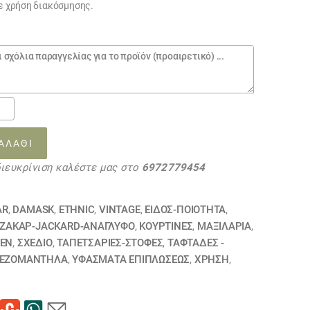
θε χρήση διακόσμησης.
ΑΛΆΘΙ
διευκρίνιση καλέστε μας στο
6972779454
Ι
AR
,
DAMASK
,
ETHNIC
,
VINTAGE
,
ΕΙΔΟΣ-ΠΟΙΟΤΗΤΑ
,
44
ΖΑΚΆΡ-JACKARD-ΑΝΆΓΛΥΦΟ
,
ΚΟΥΡΤΊΝΕΣ
,
ΜΑΞΙΛΆΡΙΑ
,
ΗΘΗΚΕ
ΈΝ
,
ΣΧΕΔΙΟ
,
ΤΑΠΕΤΣΑΡΙΕΣ-ΣΤΟΦΕΣ
,
ΤΑΦΤΆΔΕΣ -
ΕΖΟΜΆΝΤΗΛΑ
,
ΥΦΆΣΜΑΤΑ ΕΠΙΠΛΏΣΕΩΣ
,
ΧΡΗΣΗ
,
τα