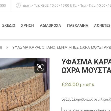
 553
Δευτ. - Τετ. - Σάβ. 10:00 - 15:00 & Τρ. - Πεμ. - Παρ. 10:00 - 1
ΣΧΕΔΙΟ
ΧΡΗΣΗ
ΑΔΙΆΒΡΟΧΑ
ΠΑΣΧΑΛΙΝΑ
ΛΟΝΈΤΕΣ
Ι
>
ΎΦΑΣΜΑ ΚΑΡΑΒΌΠΑΝΟ ΣΕΝΊΛ ΜΠΈΖ ΏΧΡΑ ΜΟΥΣΤΑΡΔΊ
ΎΦΑΣΜΑ ΚΑΡ
ΏΧΡΑ ΜΟΥΣΤΑ
€
24.00
με ΦΠΑ
ύφασμα καραβόπανο σενίλ μπέζ
Σημειώσεις