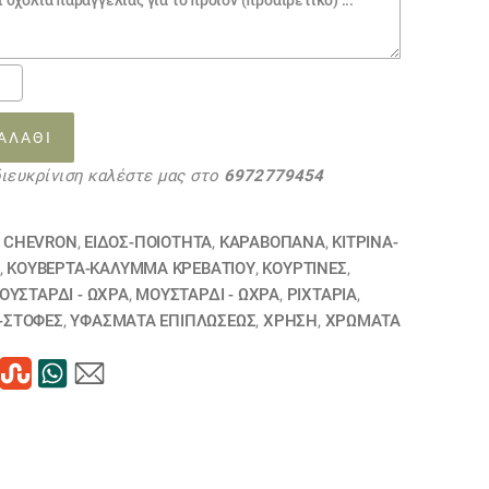
πανο
ΑΛΆΘΙ
διευκρίνιση καλέστε μας στο
6972779454
δί
57
Ι CHEVRON
,
ΕΙΔΟΣ-ΠΟΙΟΤΗΤΑ
,
ΚΑΡΑΒΌΠΑΝΑ
,
ΚΙΤΡΙΝΑ-
τα
,
ΚΟΥΒΈΡΤΑ-ΚΆΛΥΜΜΑ ΚΡΕΒΑΤΙΟΎ
,
ΚΟΥΡΤΊΝΕΣ
,
ΟΥΣΤΑΡΔΙ - ΩΧΡΑ
,
ΜΟΥΣΤΑΡΔΙ - ΩΧΡΑ
,
ΡΙΧΤΆΡΙΑ
,
-ΣΤΟΦΕΣ
,
ΥΦΆΣΜΑΤΑ ΕΠΙΠΛΏΣΕΩΣ
,
ΧΡΗΣΗ
,
ΧΡΏΜΑΤΑ