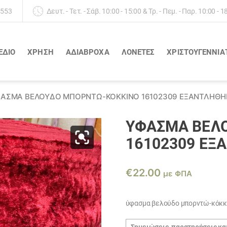
 553
Δευτ. - Τετ. - Σάβ. 10:00 - 15:00 & Τρ. - Πεμ. - Παρ. 10:00 - 1
ΕΔΙΟ
ΧΡΗΣΗ
ΑΔΙΆΒΡΟΧΑ
ΛΟΝΈΤΕΣ
ΧΡΙΣΤΟΥΓΕΝΝΙΑ
ΑΣΜΑ ΒΕΛΟΎΔΟ ΜΠΟΡΝΤΏ-ΚΌΚΚΙΝΟ 16102309 ΕΞΑΝΤΛΗΘΗ
ΎΦΑΣΜΑ ΒΕΛ
16102309 ΕΞ
€
22.00
με ΦΠΑ
ύφασμα βελούδο μπορντώ-κόκκι
Σημειώσεις