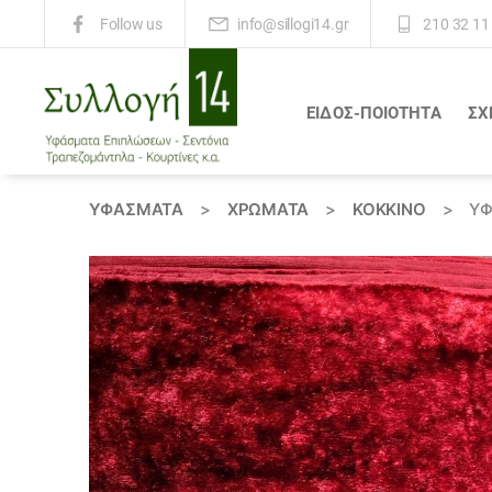
info@sillogi14.gr
210 32 11
Follow us
ΕΙΔΟΣ-ΠΟΙΟΤΗΤΑ
ΣΧ
Συλλογή
14
ΥΦΆΣΜΑΤΑ
>
ΧΡΏΜΑΤΑ
>
ΚΟΚΚΙΝΟ
>
ΎΦ