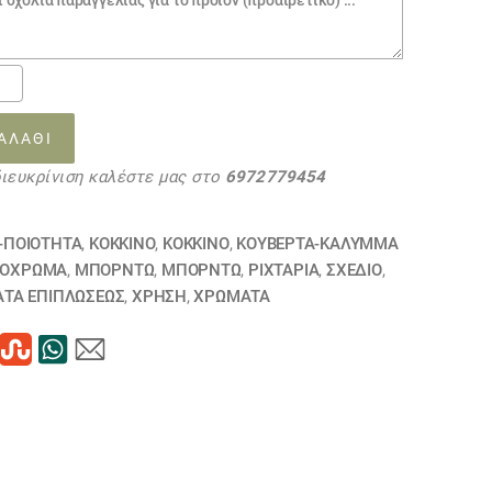
ο
-
ΑΛΆΘΙ
διευκρίνιση καλέστε μας στο
6972779454
09
ΗΘΗΚΕ
τα
-ΠΟΙΟΤΗΤΑ
,
ΚΟΚΚΙΝΟ
,
ΚΟΚΚΙΝΟ
,
ΚΟΥΒΈΡΤΑ-ΚΆΛΥΜΜΑ
ΌΧΡΩΜΑ
,
ΜΠΟΡΝΤΩ
,
ΜΠΟΡΝΤΩ
,
ΡΙΧΤΆΡΙΑ
,
ΣΧΕΔΙΟ
,
ΤΑ ΕΠΙΠΛΏΣΕΩΣ
,
ΧΡΗΣΗ
,
ΧΡΏΜΑΤΑ