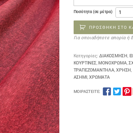
ύφασμα
Ποσότητα (σε μέτρα)
κόκκινο
λούρεξ
ΠΡΟΣΘΉΚΗ ΣΤΟ Κ
181123
Για οποιαδήποτε απορία ή 
ποσότη
Κατηγορίες:
ΔΙΑΚΟΣΜΗΣΗ
,
Ε
ΚΟΥΡΤΊΝΕΣ
,
ΜΟΝΌΧΡΩΜΑ
,
Σ
ΤΡΑΠΕΖΟΜΆΝΤΗΛΑ
,
ΧΡΗΣΗ
,
ΑΣΗΜΙ
,
ΧΡΏΜΑΤΑ
ΜΟΙΡΑΣΤΕΊΤΕ: