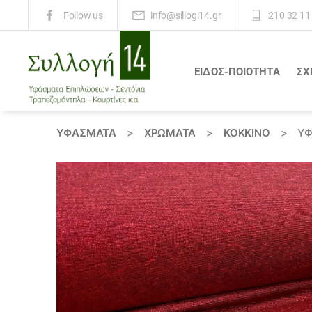
info@sillogi14.gr
210 32 11
Follow us
ΕΙΔΟΣ-ΠΟΙΟΤΗΤΑ
ΣΧ
Συλλογή
14
ΥΦΆΣΜΑΤΑ
>
ΧΡΏΜΑΤΑ
>
ΚΟΚΚΙΝΟ
>
ΎΦ