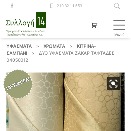
210 32 11 553
Μενού
Συλλογή
14
ΥΦΆΣΜΑΤΑ
>
ΧΡΏΜΑΤΑ
>
ΚΙΤΡΙΝΑ-
ΣΑΜΠΑΝΙ
>
ΔΎΟ ΥΦΆΣΜΑΤΑ ΖΑΚΆΡ ΤΑΦΤΆΔΕΣ
04050012
ΠΡΟΣΦΟΡΆ!