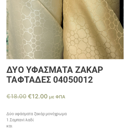
ΔΎΟ ΥΦΆΣΜΑΤΑ ΖΑΚΆΡ
ΤΑΦΤΆΔΕΣ 04050012
Original
Η
€
18.00
€
12.00
με ΦΠΑ
price
τρέχουσα
was:
τιμή
Δύο υφάσματα ζακάρ μονόχρωμα
1.Σαμπανί-λαδί
€18.00.
είναι:
και