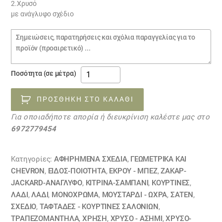
€12.00.
2.Χρυσό
με ανάγλυφο σχέδιο
Σημειώσεις
παραγγελίας
Δύο
Ποσότητα (σε μέτρα)
υφάσματα
ζακάρ
ΠΡΟΣΘΉΚΗ ΣΤΟ ΚΑΛΆΘΙ
ταφτάδες
Για οποιαδήποτε απορία ή διευκρίνιση καλέστε μας στο
04050012
6972779454
ποσότητα
Κατηγορίες:
ΑΦΗΡΗΜΕΝΑ ΣΧΈΔΙΑ
,
ΓΕΩΜΕΤΡΙΚΆ ΚΑΙ
CHEVRON
,
ΕΙΔΟΣ-ΠΟΙΟΤΗΤΑ
,
ΕΚΡΟΥ - ΜΠΕΖ
,
ΖΑΚΆΡ-
JACKARD-ΑΝΆΓΛΥΦΟ
,
ΚΙΤΡΙΝΑ-ΣΑΜΠΑΝΙ
,
ΚΟΥΡΤΊΝΕΣ
,
ΛΑΔΙ
,
ΛΑΔΙ
,
ΜΟΝΌΧΡΩΜΑ
,
ΜΟΥΣΤΑΡΔΙ - ΩΧΡΑ
,
ΣΑΤΈΝ
,
ΣΧΕΔΙΟ
,
ΤΑΦΤΆΔΕΣ - ΚΟΥΡΤΊΝΕΣ ΣΑΛΟΝΙΏΝ
,
ΤΡΑΠΕΖΟΜΆΝΤΗΛΑ
,
ΧΡΗΣΗ
,
ΧΡΥΣΟ - ΑΣΗΜΙ
,
ΧΡΥΣΟ-