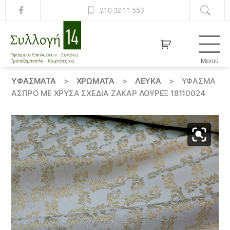
210 32 11 553
Μενού
Συλλογή
14
ΥΦΆΣΜΑΤΑ
>
ΧΡΏΜΑΤΑ
>
ΛΕΥΚΑ
>
ΎΦΑΣΜΑ
ΆΣΠΡΟ ΜΕ ΧΡΥΣΆ ΣΧΈΔΙΑ ΖΑΚΆΡ ΛΟΎΡΕΞ 18110024