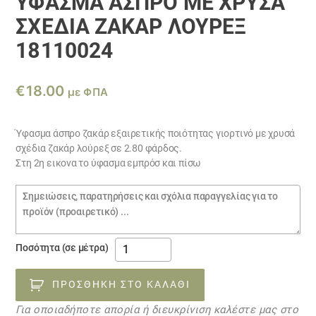
ΎΦΑΣΜΑ ΆΣΠΡΟ ΜΕ ΧΡΥΣΆ
ΣΧΈΔΙΑ ΖΑΚΆΡ ΛΟΎΡΕΞ
18110024
€
18.00
με ΦΠΑ
Ύφασμα άσπρο ζακάρ εξαιρετικής ποιότητας γιορτινό με χρυσά
σχέδια ζακάρ λούρεξ σε 2.80 φάρδος.
Στη 2η εικονα το ύφασμα εμπρόσ και πίσω
Σημειώσεις
παραγγελίας
Ύφασμα
Ποσότητα (σε μέτρα)
άσπρο
με
ΠΡΟΣΘΉΚΗ ΣΤΟ ΚΑΛΆΘΙ
χρυσά
Για οποιαδήποτε απορία ή διευκρίνιση καλέστε μας στο