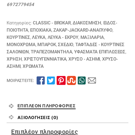
σχέδια
6972779454
ζακάρ
λούρεξ
18110024
Κατηγορίες:
CLASSIC - BROKAR
,
ΔΙΑΚΟΣΜΗΣΗ
,
ΕΙΔΟΣ-
ποσότητα
ΠΟΙΟΤΗΤΑ
,
ΕΠΟΧΙΑΚΑ
,
ΖΑΚΆΡ-JACKARD-ΑΝΆΓΛΥΦΟ
,
ΚΟΥΡΤΊΝΕΣ
,
ΛΕΥΚΑ
,
ΛΕΥΚΑ - ΕΚΡΟΥ
,
ΜΑΞΙΛΆΡΙΑ
,
ΜΟΝΌΧΡΩΜΑ
,
ΜΠΑΡΟΚ
,
ΣΧΕΔΙΟ
,
ΤΑΦΤΆΔΕΣ - ΚΟΥΡΤΊΝΕΣ
ΣΑΛΟΝΙΏΝ
,
ΤΡΑΠΕΖΟΜΆΝΤΗΛΑ
,
ΥΦΆΣΜΑΤΑ ΕΠΙΠΛΏΣΕΩΣ
,
ΧΡΗΣΗ
,
ΧΡΙΣΤΟΥΓΕΝΝΙΑΤΙΚΑ
,
ΧΡΥΣΟ - ΑΣΗΜΙ
,
ΧΡΥΣΟ-
ΑΣΗΜΙ
,
ΧΡΏΜΑΤΑ
ΜΟΙΡΑΣΤΕΊΤΕ:
ΕΠΙΠΛΈΟΝ ΠΛΗΡΟΦΟΡΊΕΣ
ΑΞΙΟΛΟΓΉΣΕΙΣ (0)
Επιπλέον πληροφορίες