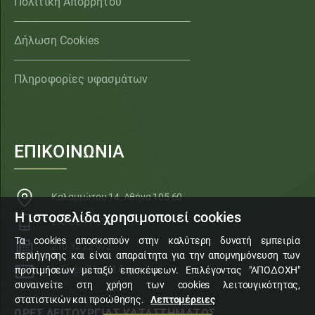
Πολιτική Απορρήτου
Δήλωση Cookies
Πληροφορίες υφασμάτων
ΕΠΙΚΟΙΝΩΝΙΑ
Καλαμιώτου 14, Αθήνα 105 60
Η ιστοσελίδα χρησιμοποιεί cookies
210 32 11 553
Τα cookies αποσκοπούν στην καλύτερη δυνατή εμπειρία
210 32 22 972
περιήγησης και είναι απαραίτητα για την απομνημόνευση των
info@sillogi14.gr
προτιμήσεων μεταξύ επισκέψεων. Επιλέγοντας "ΑΠΟΔΟΧΗ"
συναινείτε στη χρήση των cookies λειτουγικότητας,
στατιστικών και προώθησης.
Λεπτομέρειες
ΩΡΕΣ ΛΕΙΤΟΥΡΓΙΑΣ ΚΑΤΑΣΤΗΜΑΤΟΣ