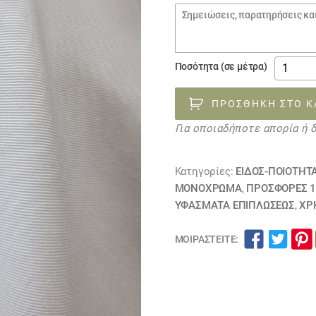
€4.50.
Σημειώσεις
παραγγελίας
Ύφασμα
Ποσότητα (σε μέτρα)
λευκό
καμπαρν
ΠΡΟΣΘΉΚΗ ΣΤΟ Κ
290403
Για οποιαδήποτε απορία ή 
ποσότη
Κατηγορίες:
ΕΙΔΟΣ-ΠΟΙΟΤΗΤ
ΜΟΝΌΧΡΩΜΑ
,
ΠΡΟΣΦΟΡΕΣ 1
ΥΦΆΣΜΑΤΑ ΕΠΙΠΛΏΣΕΩΣ
,
ΧΡ
ΜΟΙΡΑΣΤΕΊΤΕ: