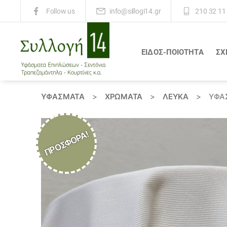
info@sillogi14.gr
210 32 11
Follow us
ΕΙΔΟΣ-ΠΟΙΟΤΗΤΑ
ΣΧ
Συλλογή
14
ΥΦΆΣΜΑΤΑ
>
ΧΡΏΜΑΤΑ
>
ΛΕΥΚΑ
>
ΎΦΑ
ΠΡΟΣΦΟΡΆ!