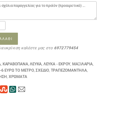
τίνα
ΑΛΆΘΙ
17ΕΞΑΝΤΛΗΘΗΚΕ
διευκρίνιση καλέστε μας στο
6972779454
τα
Α
,
ΚΑΡΑΒΌΠΑΝΑ
,
ΛΕΥΚΑ
,
ΛΕΥΚΑ - ΕΚΡΟΥ
,
ΜΑΞΙΛΆΡΙΑ
,
-6 ΕΥΡΩ ΤΟ ΜΕΤΡΟ
,
ΣΧΕΔΙΟ
,
ΤΡΑΠΕΖΟΜΆΝΤΗΛΑ
,
ΗΣΗ
,
ΧΡΏΜΑΤΑ