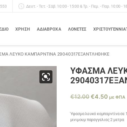
 553
Δευτ. - Τετ. - Σάβ. 10:00 - 15:00 & Τρ. - Πεμ. - Παρ. 10:00 - 1
ΕΔΙΟ
ΧΡΗΣΗ
ΑΔΙΆΒΡΟΧΑ
ΛΟΝΈΤΕΣ
ΧΡΙΣΤΟΥΓΕΝΝΙΑ
ΣΜΑ ΛΕΥΚΌ ΚΑΜΠΑΡΝΤΊΝΑ 29040317ΕΞΑΝΤΛΗΘΗΚΕ
ΎΦΑΣΜΑ ΛΕΥ
29040317ΕΞ
Original
Η
€
12.00
€
4.50
με ΦΠΑ
price
τρέχο
was:
τιμή
Ύφασμα λευκό καμπαρντίνα σε 
μινιμουμ παραγγελιας 2 μετρα
€12.00.
είναι: