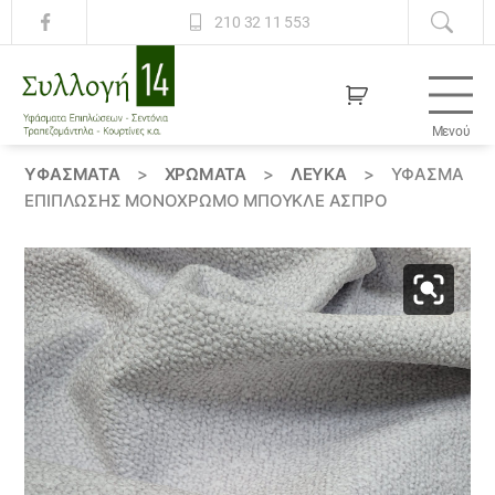
210 32 11 553
Μενού
Συλλογή
14
ΥΦΆΣΜΑΤΑ
>
ΧΡΏΜΑΤΑ
>
ΛΕΥΚΑ
>
ΎΦΑΣΜΑ
ΕΠΊΠΛΩΣΗΣ ΜΟΝΌΧΡΩΜΟ ΜΠΟΥΚΛΈ ΆΣΠΡΟ