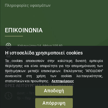
Πληροφορίες υφασμάτων
ΕΠΙΚΟΙΝΩΝΙΑ
Καλαμιώτου 14, Αθήνα 105 60
Η ιστοσελίδα χρησιμοποιεί cookies
210 32 11 553
Τα cookies αποσκοπούν στην καλύτερη δυνατή εμπειρία
210 32 22 972
περιήγησης και είναι απαραίτητα για την απομνημόνευση των
info@sillogi14.gr
προτιμήσεων μεταξύ επισκέψεων. Επιλέγοντας "ΑΠΟΔΟΧΗ"
συναινείτε στη χρήση των cookies λειτουγικότητας,
στατιστικών και προώθησης.
Λεπτομέρειες
ΩΡΕΣ ΛΕΙΤΟΥΡΓΙΑΣ ΚΑΤΑΣΤΗΜΑΤΟΣ
Αποδοχή
Δευτ. – Τετ. – Σάβ.
10:00 – 15:00
Τρ. – Πεμ. – Παρ.
10:00 – 18:00
Απόρριψη