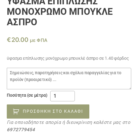
ΎΦΑΣΜΑ ΕΠΊΠΛΩΣΗΣ
ΜΟΝΌΧΡΩΜΟ ΜΠΟΥΚΛΈ
ΆΣΠΡΟ
€
20.00
με ΦΠΑ
ύφασμα επίπλωσης μονόχρωμο μπουκλέ άσπρο σε 1.40 φάρδος
Σημειώσεις
παραγγελίας
ύφασμα
Ποσότητα (σε μέτρα)
επίπλωσης
μονόχρωμο
ΠΡΟΣΘΉΚΗ ΣΤΟ ΚΑΛΆΘΙ
μπουκλέ
Για οποιαδήποτε απορία ή διευκρίνιση καλέστε μας στο
άσπρο
6972779454
ποσότητα