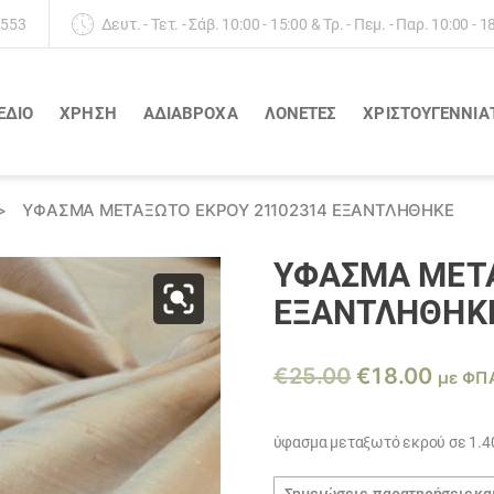
 553
Δευτ. - Τετ. - Σάβ. 10:00 - 15:00 & Τρ. - Πεμ. - Παρ. 10:00 - 1
ΕΔΙΟ
ΧΡΗΣΗ
ΑΔΙΆΒΡΟΧΑ
ΛΟΝΈΤΕΣ
ΧΡΙΣΤΟΥΓΕΝΝΙΑ
>
ΎΦΑΣΜΑ ΜΕΤΑΞΩΤΌ ΕΚΡΟΎ 21102314 ΕΞΑΝΤΛΗΘΗΚΕ
ΎΦΑΣΜΑ ΜΕΤΑ
ΕΞΑΝΤΛΗΘΗΚ
Original
Η
€
25.00
€
18.00
με ΦΠ
price
τρέχ
was:
τιμή
ύφασμα μεταξωτό εκρού σε 1.4
€25.00.
είναι:
Σημειώσεις