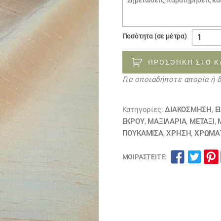
€18.0
παραγγελίας
ύφασμα
Ποσότητα (σε μέτρα)
μεταξω
εκρού
ΠΡΟΣΘΉΚΗ ΣΤΟ Κ
211023
Για οποιαδήποτε απορία ή 
ΕΞΑΝΤΛ
ποσότη
Κατηγορίες:
ΔΙΑΚΟΣΜΗΣΗ
,
Ε
ΕΚΡΟΥ
,
ΜΑΞΙΛΆΡΙΑ
,
ΜΕΤΑΞΙ
,
ΠΟΥΚΑΜΙΣΑ
,
ΧΡΗΣΗ
,
ΧΡΏΜΑ
ΜΟΙΡΑΣΤΕΊΤΕ: