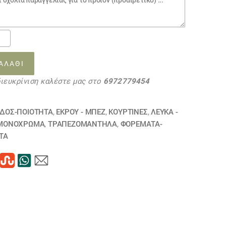
0.
τό
ΑΛΆΘΙ
14
διευκρίνιση καλέστε μας στο
6972779454
ΗΘΗΚΕ
τα
ΙΔΟΣ-ΠΟΙΟΤΗΤΑ
,
ΕΚΡΟΥ - ΜΠΕΖ
,
ΚΟΥΡΤΊΝΕΣ
,
ΛΕΥΚΑ -
ΜΟΝΌΧΡΩΜΑ
,
ΤΡΑΠΕΖΟΜΆΝΤΗΛΑ
,
ΦΟΡΕΜΑΤΑ-
ΤΑ