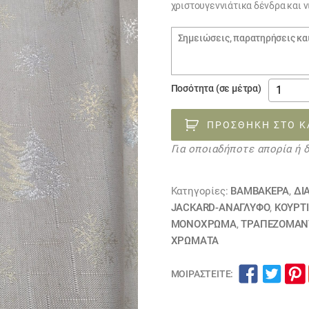
χριστουγεννιάτικα δένδρα και 
Σημειώσεις
παραγγελίας
Ύφασμα
Ποσότητα (σε μέτρα)
άσπρο
ζακάρ
ΠΡΟΣΘΉΚΗ ΣΤΟ Κ
με
Για οποιαδήποτε απορία ή 
χρυσά
και
ασημί
Κατηγορίες:
ΒΑΜΒΑΚΕΡΆ
,
ΔΙ
δένδρα
JACKARD-ΑΝΆΓΛΥΦΟ
,
ΚΟΥΡΤ
131123
ΜΟΝΌΧΡΩΜΑ
,
ΤΡΑΠΕΖΟΜΆΝ
ΧΡΏΜΑΤΑ
ΕΞΑΝΤΛ
ποσότη
ΜΟΙΡΑΣΤΕΊΤΕ: