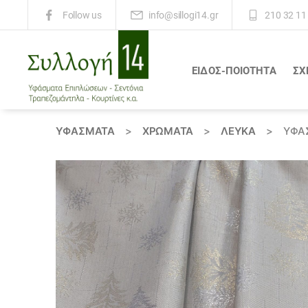
info@sillogi14.gr
210 32 11
Follow us
ΕΙΔΟΣ-ΠΟΙΟΤΗΤΑ
ΣΧ
Συλλογή
14
ΥΦΆΣΜΑΤΑ
>
ΧΡΏΜΑΤΑ
>
ΛΕΥΚΑ
>
ΎΦΑΣ