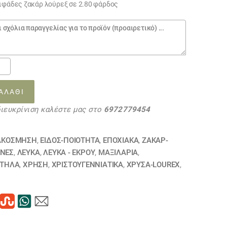
νιφάδες ζακάρ λούρεξ σε 2.80 φάρδος
ΑΛΆΘΙ
διευκρίνιση καλέστε μας στο
6972779454
ΑΚΟΣΜΗΣΗ
,
ΕΙΔΟΣ-ΠΟΙΟΤΗΤΑ
,
ΕΠΟΧΙΑΚΑ
,
ΖΑΚΆΡ-
ΊΝΕΣ
,
ΛΕΥΚΑ
,
ΛΕΥΚΑ - ΕΚΡΟΥ
,
ΜΑΞΙΛΆΡΙΑ
,
07
ΤΗΛΑ
,
ΧΡΗΣΗ
,
ΧΡΙΣΤΟΥΓΕΝΝΙΑΤΙΚΑ
,
ΧΡΥΣΆ-LOUREX
,
ΗΘΗΚΕ
τα