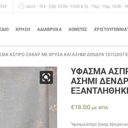
 553
Δευτ. - Τετ. - Σάβ. 10:00 - 15:00 & Τρ. - Πεμ. - Παρ. 10:00 - 1
ΕΔΙΟ
ΧΡΗΣΗ
ΑΔΙΆΒΡΟΧΑ
ΛΟΝΈΤΕΣ
ΧΡΙΣΤΟΥΓΕΝΝΙΑ
ΜΑ ΆΣΠΡΟ ΖΑΚΆΡ ΜΕ ΧΡΥΣΆ ΚΑΙ ΑΣΗΜΊ ΔΈΝΔΡΑ 13112307
ΎΦΑΣΜΑ ΆΣΠΡ
ΑΣΗΜΊ ΔΈΝΔΡ
ΕΞΑΝΤΛΗΘΗΚ
€
18.00
με ΦΠΑ
Ύφασμα άσπρο ζακάρ εξαιρετική